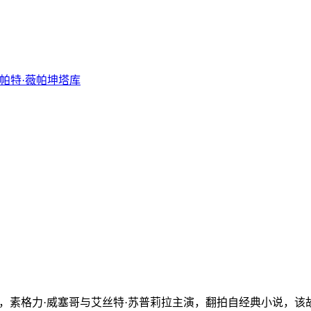
帕特·薇帕坤塔库
由Exact出品，素格力·威塞哥与艾丝特·苏普莉拉主演，翻拍自经典小说，