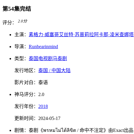
第54集完结
2.0
分
评分：
主演：
素格力·威塞哥
艾丝特·苏普莉拉
阿卡那·凌米查
娜塔
导演：
Run
bearinmind
类型：
泰国电视剧
马泰剧
发行地区：
泰国 / 中国大陆
影片对白：
泰语
神马
评分：
2.0
发行
年份：
2018
更新时间：
2024-05-17
剧情：
泰剧《พรหมไม่ได้ลิขิต / 命中不注定》