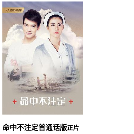
命中不注定普通话版
正片