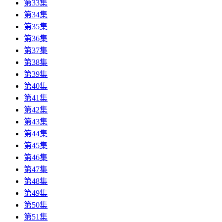
第33集
第34集
第35集
第36集
第37集
第38集
第39集
第40集
第41集
第42集
第43集
第44集
第45集
第46集
第47集
第48集
第49集
第50集
第51集