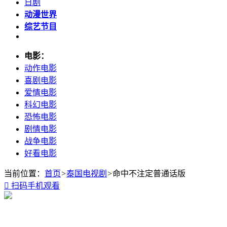
日剧
动漫世界
综艺节目
电影：
动作电影
喜剧电影
爱情电影
科幻电影
恐怖电影
剧情电影
战争电影
好看电影
当前位置：
首页
>
泰国电视剧
>
命中不注定普通话版

扫码手机观看