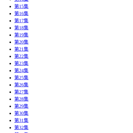
第15集
第16集
第17集
第18集
第19集
第20集
第21集
第22集
第23集
第24集
第25集
第26集
第27集
第28集
第29集
第30集
第31集
第32集