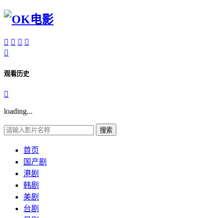





观看历史

loading...
搜索
首页
国产剧
港剧
韩剧
美剧
台剧