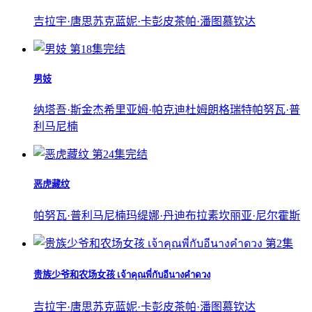
吉拉宇·唐思苏克
蓝妮·卡彭
皮茶帕·潘图慕钦达
第18集完结
男妓
纳塔吾·斯金杰
希里亚姆·帕克迪杜姆朗格瑞特
帕努瓦·普
利马尼楠
第24集完结
恶虎藏纹
帕努瓦·普利马尼楠
玛缇娜·丹迪布拉素
坎丽亚·尼尔霍斯
第2集
贵族少爷和农场女孩 เจ้าคุณพี่กับอีนางคำดวง
吉拉宇·唐思苏克
蓝妮·卡彭
皮茶帕·潘图慕钦达