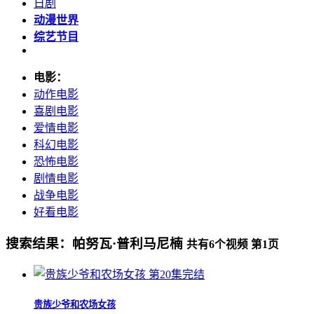
日剧
动漫世界
综艺节目
电影：
动作电影
喜剧电影
爱情电影
科幻电影
恐怖电影
剧情电影
战争电影
好看电影
搜索结果：
帕努瓦·普利马尼楠
共有
6
个视频 第
1
页
第20集完结
贵族少爷和农场女孩