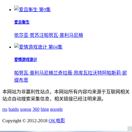
第9集
爱且衡生
依莎亚·贺苏汪
帕努瓦·普利马尼楠
第04集
爱情游戏诡计
帕努瓦·普利马尼楠
兰奇拉薇·昂库瓦拉沃特
阿帕斯莉·妮
缇布恩
本网站为非赢利性站点，本网站所有内容均来源于互联网相关
站点自动搜索采集信息，相关链接已经注明来源。
rss
baidu
sogou
360
bing
google
Copyright © 2012-2018
OK电影