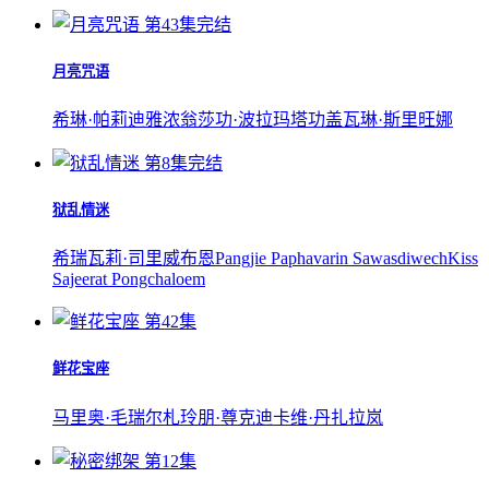
第43集完结
月亮咒语
希琳·帕莉迪雅浓
翁莎功·波拉玛塔功
盖瓦琳·斯里旺娜
第8集完结
狱乱情迷
希瑞瓦莉·司里威布恩
Pangjie Paphavarin Sawasdiwech
Kiss
Sajeerat Pongchaloem
第42集
鲜花宝座
马里奥·毛瑞尔
札玲朋·尊克迪
卡维·丹扎拉岚
第12集