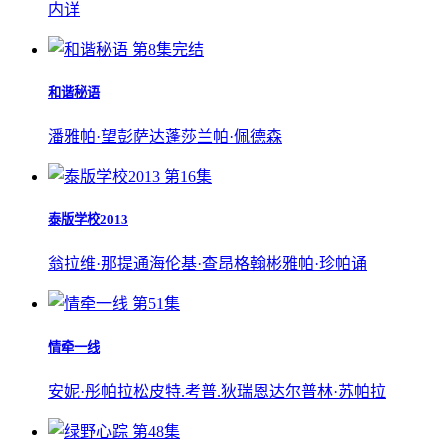
内详
第8集完结
和谐秘语
潘雅帕·望彭萨达蓬
莎兰帕·佩德森
第16集
泰版学校2013
翁拉维·那提通
海伦基·查昂格翰
彬雅帕·珍帕诵
第51集
情牵一线
安妮·彤帕拉松
皮特.考普.狄瑞恩达尔
普林·苏帕拉
第48集