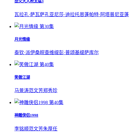
岳父大人枪太猛3
瓦拉孔·萨瓦萨孔亚尼莎·迪拉托恩蓬帕特·阿塔普尼亚蓬
第30集
月光情缘
泰钦·派伊桑皖
查维缇彭·普颂基缇萨库尔
第40集
笑傲江湖
马景涛
范文芳
郑秀珍
第40集
神雕侠侣1998
李铭顺
范文芳
朱厚任