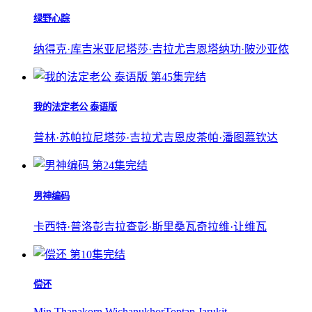
绿野心踪
纳得克·库吉米亚
尼塔莎·吉拉尤吉恩
塔纳功·陂沙亚侬
第45集完结
我的法定老公 泰语版
普林·苏帕拉
尼塔莎·吉拉尤吉恩
皮茶帕·潘图慕钦达
第24集完结
男神编码
卡西特·普洛彭
吉拉查彭·斯里桑
瓦奇拉维·让维瓦
第10集完结
偿还
Min Thanakorn Wichanukhor
Toptap Jarukit