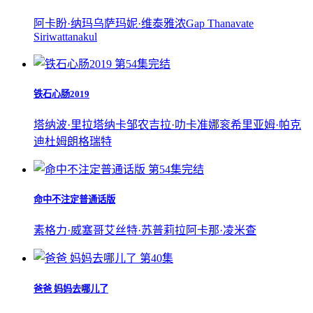
阿卡盼·纳玛
乌萨玛妮·维泰雅浓
Gap Thanavate
Siriwattanakul
第54集完结
铁石心肠2019
塔纳波·里拉塔纳卡邹
农吉拉·叻卡准娜衮
希里亚姆·帕克
迪杜姆朗格瑞特
第54集完结
命中不注定普通话版
素格力·威塞哥
艾丝特·苏普莉拉
阿卡那·凌米查
第40集
爸爸 妈妈去哪儿了