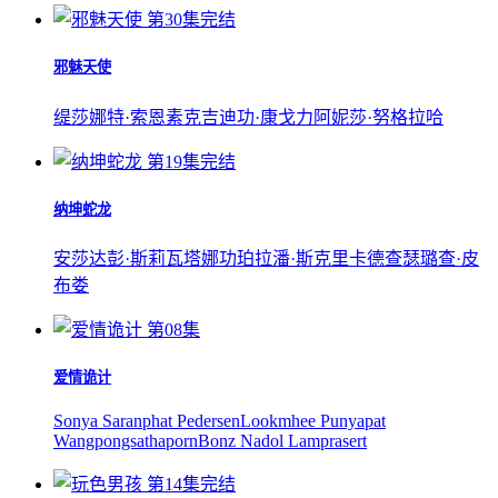
第30集完结
邪魅天使
缇莎娜特·索恩素克
吉迪功·康戈力
阿妮莎·努格拉哈
第19集完结
纳坤蛇龙
安莎达彭·斯莉瓦塔娜功
珀拉潘·斯克里卡德查
瑟璐查·皮
布娄
第08集
爱情诡计
Sonya Saranphat Pedersen
Lookmhee Punyapat
Wangpongsathaporn
Bonz Nadol Lamprasert
第14集完结