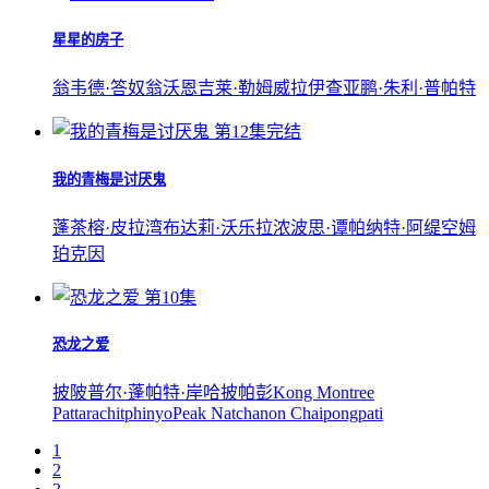
星星的房子
翁韦德·答奴翁
沃恩吉莱·勒姆威拉伊
查亚鹏·朱利·普帕特
第12集完结
我的青梅是讨厌鬼
蓬茶榕·皮拉湾
布达莉·沃乐拉浓
波思·谭帕纳特·阿缇空姆
珀克因
第10集
恐龙之爱
披陂普尔·蓬帕特·岸哈披帕彭
Kong Montree
Pattarachitphinyo
Peak Natchanon Chaipongpati
1
2