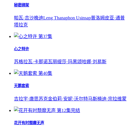
秘密绑架
帕瓦·吉沙晚迪
Leng Thanaphon Usinsap
普洛姆皮亚·通普
塔拉克
第37集
心之特许
苏格拉瓦·卡那诺
瓦丽缇莎·玛黑颂
哈娜·刘易斯
第40集
天鹅套索
吉拉宇·唐思苏克
金伯莉·安妮·沃尔特马斯
楠迪·宗拉维蒙
第12集完结
花开有时颓靡无声