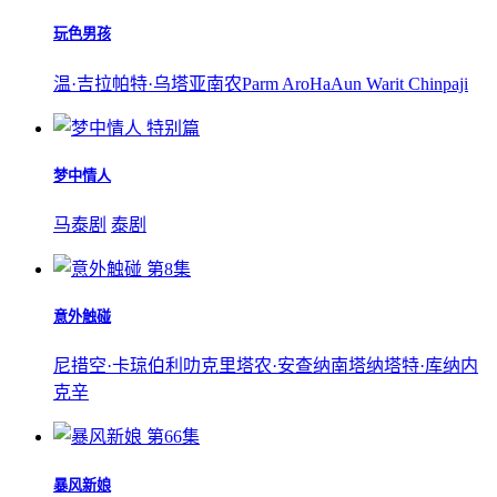
玩色男孩
温·吉拉帕特·乌塔亚南农
Parm AroHa
Aun Warit Chinpaji
特别篇
梦中情人
马泰剧
泰剧
第8集
意外触碰
尼措空·卡琼伯利叻
克里塔农·安查纳南
塔纳塔特·库纳内
克辛
第66集
暴风新娘