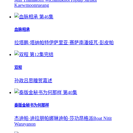
Kaewmoonrueang
第46集
血脉相承
拉塔鹏·塔纳帕特
伊萨里亚·赛萨南
潘娅芃·彭皮帕
第12集完结
双程
孙政
吕思瞳
贺嘉述
第40集
泰版金秘书为何那样
杰迪帕·迪拉朋帕
娜琳迪帕·莎功昂格派
Boat Nitit
Warayanon