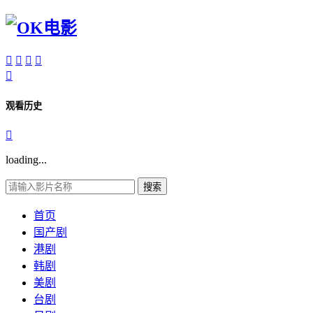





观看历史

loading...
搜索
首页
国产剧
港剧
韩剧
美剧
台剧