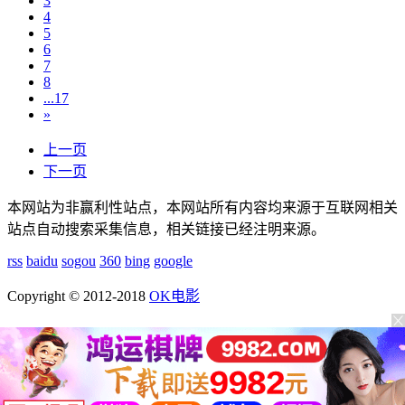
3
4
5
6
7
8
...17
»
上一页
下一页
本网站为非赢利性站点，本网站所有内容均来源于互联网相关
站点自动搜索采集信息，相关链接已经注明来源。
rss
baidu
sogou
360
bing
google
Copyright © 2012-2018
OK电影