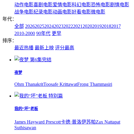
动作电影
喜剧电影
爱情电影
科幻电影
恐怖电影
剧情电影
战争电影
纪录电影
动画电影
好看电影
微电影
年代：
全部
2026
2025
2024
2023
2022
2021
2020
2019
2018
2017
2010-2000
90年代
更早
排序：
最近热播
最新上映
评分最高
第6集完结
夜梦
Ohm Thanakrit
Toosafe Krittawat
Frong Thammasiri
特别篇
我的“坏”老板
James Hayward Prescott
卡德·普洛伊苏帕
Zax Nattapat
Suthisawan