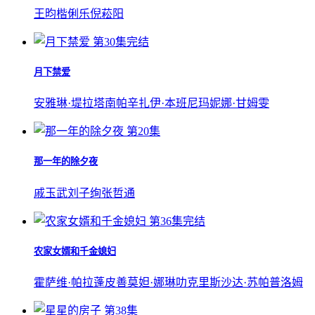
王昀楷
俐乐
倪菘阳
第30集完结
月下禁爱
安雅琳·堤拉塔南帕
辛扎伊·本班尼
玛妮娜·甘姆雯
第20集
那一年的除夕夜
戚玉武
刘子绚
张哲通
第36集完结
农家女婿和千金媳妇
霍萨维·帕拉蓬皮善
莫妲·娜琳叻
克里斯沙达·苏帕普洛姆
第38集