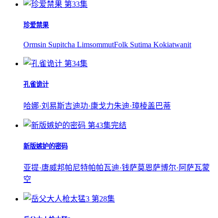
第33集
珍爱禁果
Ormsin Supitcha Limsommut
Folk Sutima Kokiatwanit
第34集
孔雀诡计
哈娜·刘易斯
吉迪功·康戈力
朱迪·璋棱盖巴蒂
第43集完结
新版嫉妒的密码
亚提·唐威邦帕尼特
帕帕瓦迪·钱萨莫恩
萨博尔·阿萨瓦蒙
空
第28集