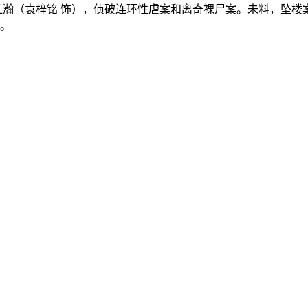
江瀚（袁梓铭 饰），侦破连环性虐案和离奇裸尸案。未料，坠楼
。