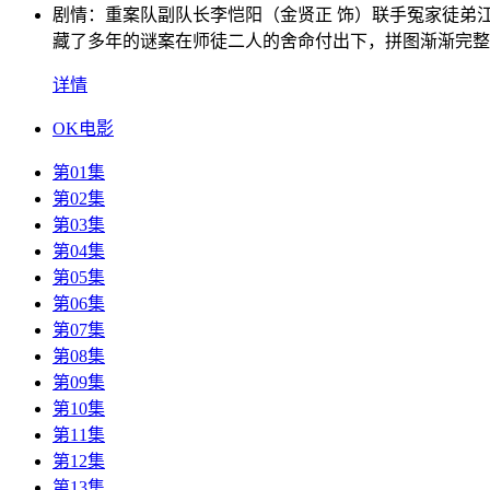
剧情：
重案队副队长李恺阳（金贤正 饰）联手冤家徒弟
藏了多年的谜案在师徒二人的舍命付出下，拼图渐渐完整
详情
OK电影
第01集
第02集
第03集
第04集
第05集
第06集
第07集
第08集
第09集
第10集
第11集
第12集
第13集