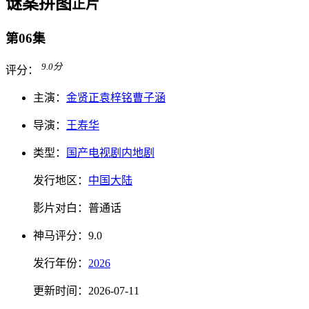
谜案拼图
正片
第06集
9.0
分
评分：
主演：
金贤正
袁梓铭
曹子涵
导演：
王寿华
类型：
国产电视剧
内地剧
发行地区：
中国大陆
影片对白：
普通话
神马
评分：
9.0
发行
年份：
2026
更新时间：
2026-07-11