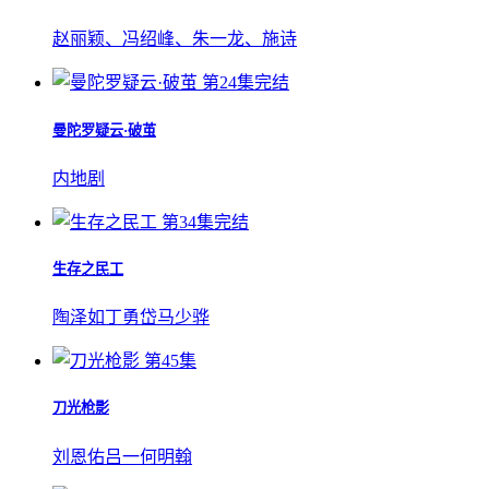
赵丽颖、冯绍峰、朱一龙、施诗
第24集完结
曼陀罗疑云·破茧
内地剧
第34集完结
生存之民工
陶泽如
丁勇岱
马少骅
第45集
刀光枪影
刘恩佑
吕一
何明翰