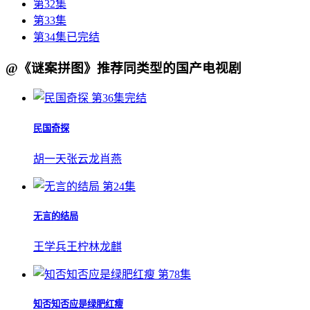
第32集
第33集
第34集已完结
@《谜案拼图》推荐同类型的国产电视剧
第36集完结
民国奇探
胡一天
张云龙
肖燕
第24集
无言的结局
王学兵
王柠
林龙麒
第78集
知否知否应是绿肥红瘦