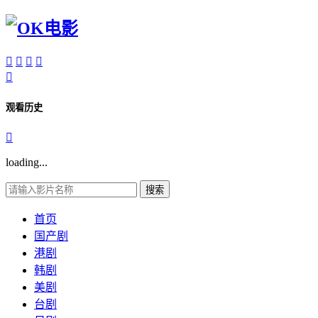





观看历史

loading...
搜索
首页
国产剧
港剧
韩剧
美剧
台剧