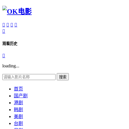





观看历史

loading...
搜索
首页
国产剧
港剧
韩剧
美剧
台剧