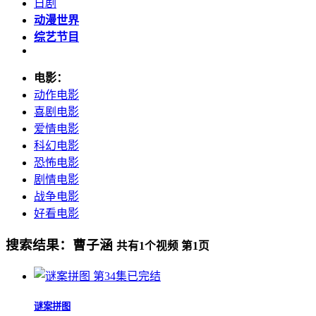
日剧
动漫世界
综艺节目
电影：
动作电影
喜剧电影
爱情电影
科幻电影
恐怖电影
剧情电影
战争电影
好看电影
搜索结果：
曹子涵
共有
1
个视频 第
1
页
第34集已完结
谜案拼图