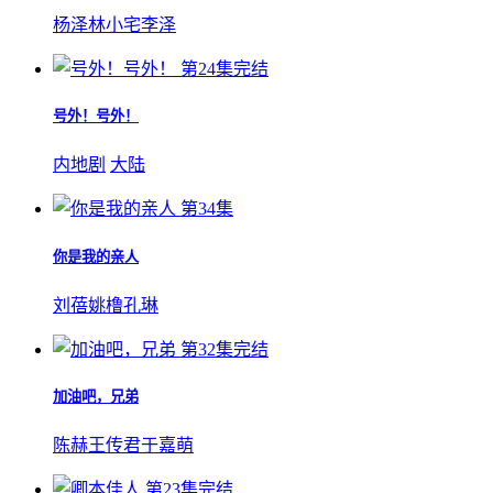
杨泽
林小宅
李泽
第24集完结
号外！号外！
内地剧
大陆
第34集
你是我的亲人
刘蓓
姚橹
孔琳
第32集完结
加油吧，兄弟
陈赫
王传君
于嘉萌
第23集完结