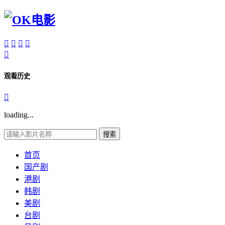





观看历史

loading...
搜索
首页
国产剧
港剧
韩剧
美剧
台剧