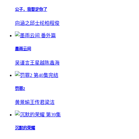
公子，我娶定你了
向涵之
邱士纶
柏程俊
番外篇
墨雨云间
吴谨言
王星越
陈鑫海
第40集完结
罚罪2
黄景瑜
王传君
梁洁
第39集
沉默的荣耀