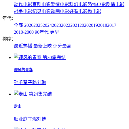
动作电影
喜剧电影
爱情电影
科幻电影
恐怖电影
剧情电影
战争电影
纪录电影
动画电影
好看电影
微电影
年代：
全部
2026
2025
2024
2023
2022
2021
2020
2019
2018
2017
2010-2000
90年代
更早
排序：
最近热播
最新上映
评分最高
第30集完结
迎风的青春
孙千
翟子路
刘琳
第24集完结
走山
耿业庭
丁燃
刘博