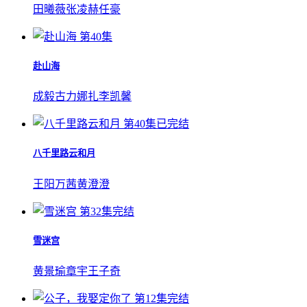
田曦薇
张凌赫
任豪
第40集
赴山海
成毅
古力娜扎
李凯馨
第40集已完结
八千里路云和月
王阳
万茜
黄澄澄
第32集完结
雪迷宫
黄景瑜
章宇
王子奇
第12集完结