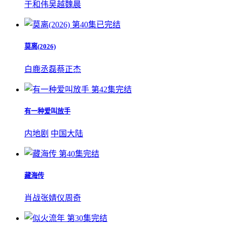
于和伟
吴越
魏晨
第40集已完结
莫离(2026)
白鹿
丞磊
蔡正杰
第42集完结
有一种爱叫放手
内地剧
中国大陆
第40集完结
藏海传
肖战
张婧仪
周奇
第30集完结