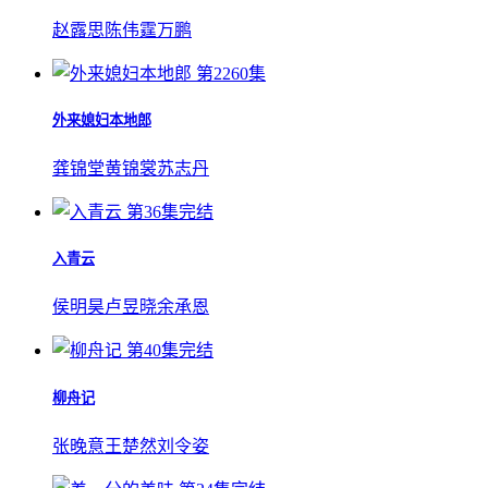
赵露思
陈伟霆
万鹏
第2260集
外来媳妇本地郎
龚锦堂
黄锦裳
苏志丹
第36集完结
入青云
侯明昊
卢昱晓
余承恩
第40集完结
柳舟记
张晚意
王楚然
刘令姿