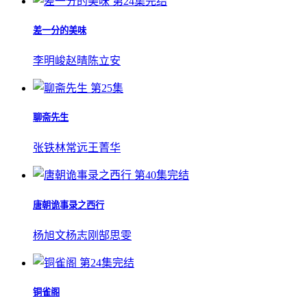
第24集完结
差一分的美味
李明峻
赵晴
陈立安
第25集
聊斋先生
张铁林
常远
王菁华
第40集完结
唐朝诡事录之西行
杨旭文
杨志刚
郜思雯
第24集完结
铜雀阁