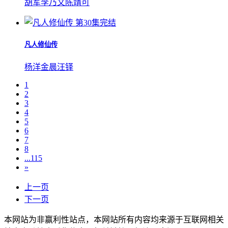
胡军
李乃文
陈靖可
第30集完结
凡人修仙传
杨洋
金晨
汪铎
1
2
3
4
5
6
7
8
...115
»
上一页
下一页
本网站为非赢利性站点，本网站所有内容均来源于互联网相关