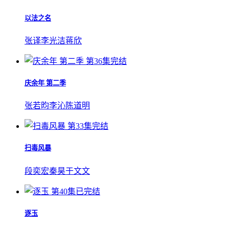
以法之名
张译
李光洁
蒋欣
第36集完结
庆余年 第二季
张若昀
李沁
陈道明
第33集完结
扫毒风暴
段奕宏
秦昊
于文文
第40集已完结
逐玉