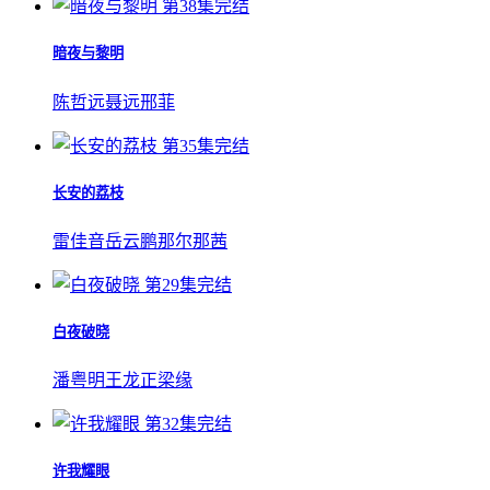
第38集完结
暗夜与黎明
陈哲远
聂远
邢菲
第35集完结
长安的荔枝
雷佳音
岳云鹏
那尔那茜
第29集完结
白夜破晓
潘粤明
王龙正
梁缘
第32集完结
许我耀眼