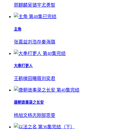
郭麒麟
吴镇宇
尤勇智
第48集已完结
主角
张嘉益
刘浩存
秦海璐
第40集完结
大奉打更人
王鹤棣
田曦薇
刘奕君
第40集完结
唐朝诡事录之长安
杨旭文
杨志刚
郜思雯
第36集完结（下）