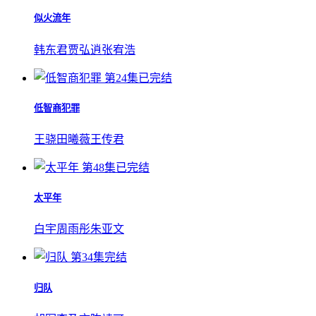
似火流年
韩东君
贾弘逍
张宥浩
第24集已完结
低智商犯罪
王骁
田曦薇
王传君
第48集已完结
太平年
白宇
周雨彤
朱亚文
第34集完结
归队