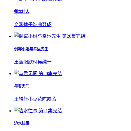
卿本佳人
文渊
徐子琁
曲羿成
第20集完结
倒霉小姐与幸运先生
王涵
阳欣珂
吴纯一
第20集完结
与君无间
王皓轩
小豆花
陈露茜
第21集完结
边水往事