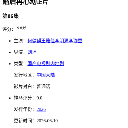
婚后再心动
正片
第06集
9.0
分
评分：
主演：
何健麒
王雅佳
李明源
李珈童
导演：
刘坦
类型：
国产电视剧
内地剧
发行地区：
中国大陆
影片对白：
普通话
神马
评分：
9.0
发行
年份：
2026
更新时间：
2026-06-10