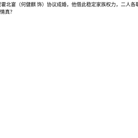
佬霍北宴（何健麒 饰）协议成婚，他借此稳定家族权力，二人
情真？