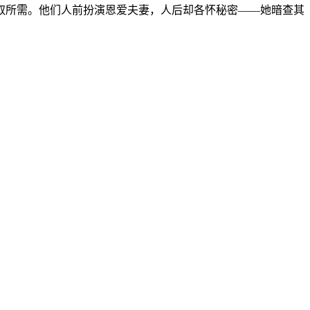
各取所需。他们人前扮演恩爱夫妻，人后却各怀秘密——她暗查其