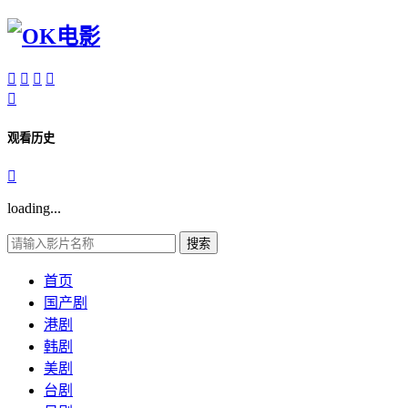





观看历史

loading...
搜索
首页
国产剧
港剧
韩剧
美剧
台剧