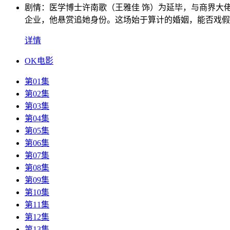
剧情：
医学博士许南歌（王雅佳 饰）为延毕，与商界大
企业，他悬赏追她身份。这场始于算计的婚姻，能否戏假
详情
OK电影
第01集
第02集
第03集
第04集
第05集
第06集
第07集
第08集
第09集
第10集
第11集
第12集
第13集