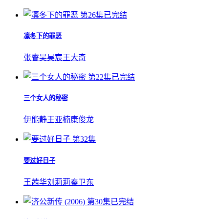
第26集已完结
凛冬下的罪恶
张睿
吴昊宸
王大奇
第22集已完结
三个女人的秘密
伊能静
王亚楠
康俊龙
第32集
要过好日子
王茜华
刘莉莉
秦卫东
第30集已完结