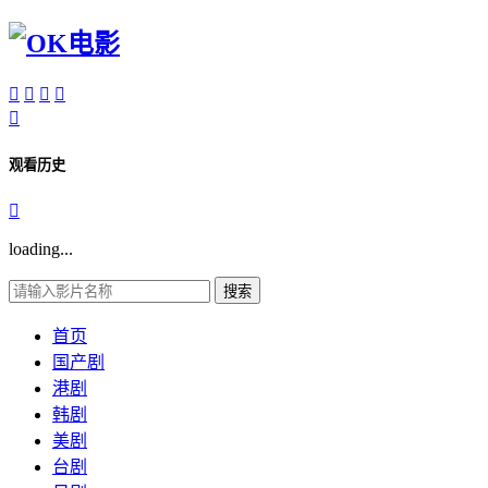





观看历史

loading...
搜索
首页
国产剧
港剧
韩剧
美剧
台剧