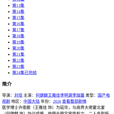
第13集
第14集
第15集
第16集
第17集
第18集
第19集
第20集
第21集
第22集
第23集
第24集已完结
简介
导演：
刘坦
主演：
何健麒
王雅佳
李明源
李珈童
类型：
国产电
视剧
地区：
中国大陆
年份：
2026
查看整部剧情
医学博士许南歌（王雅佳 饰）为延毕，与商界大佬霍北宴
（何健麒 饰）协议成婚，他借此稳定家族权力，二人各取所