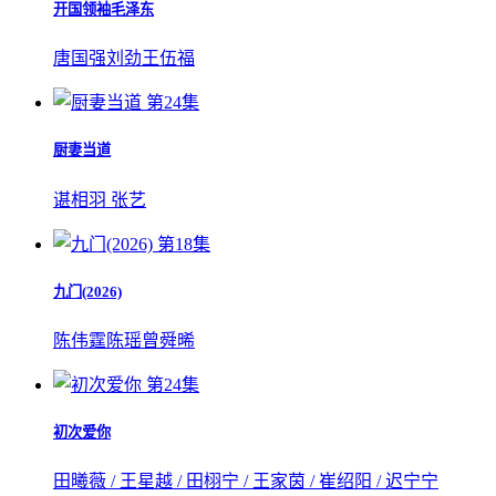
开国领袖毛泽东
唐国强
刘劲
王伍福
第24集
厨妻当道
谌相羽 张艺
第18集
九门(2026)
陈伟霆
陈瑶
曾舜晞
第24集
初次爱你
田曦薇 / 王星越 / 田栩宁 / 王家茵 / 崔绍阳 / 迟宁宁