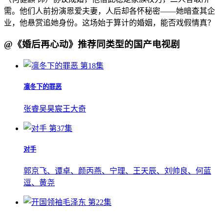
需。他们人前扮演恩爱夫妻，人后却各怀秘密——她暗查其企
业，他悬赏追她身份。这场始于算计的婚姻，能否戏假情真？
@《婚后再心动》推荐同类型的国产电视剧
第18集
凛冬下的罪恶
张睿
吴昊宸
王大奇
第37集
对手
郭京飞、谭卓、颜丙燕、宁理、王天辰、刘帅良、何蓝
逗、黄尧
第22集