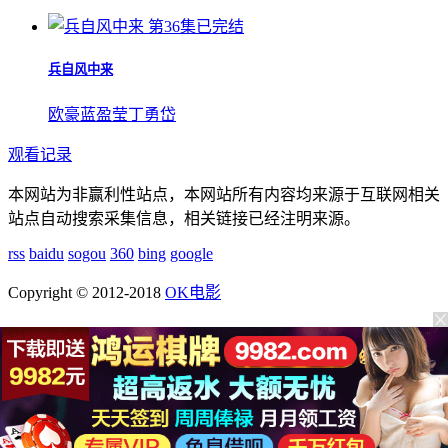
第36集已完结
兵自风中来
欧豪
蓝盈莹
丁勇岱
观看记录
本网站为非赢利性站点，本网站所有内容均来源于互联网相关
站点自动搜索采集信息，相关链接已经注明来源。
rss
baidu
sogou
360
bing
google
Copyright © 2012-2018
OK电影