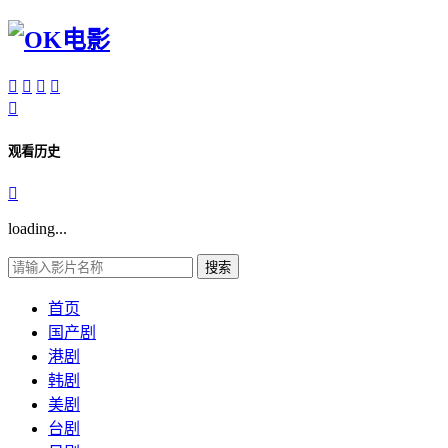





观看历史

loading...
搜索
首页
国产剧
港剧
韩剧
美剧
台剧