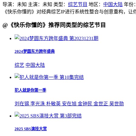
导演：
未知
主演：
未知
类型：
综艺节目
地区：
中国大陆
年份
《快乐你懂的》对经典综艺IP进行系统性整合与创意重构，让
@《快乐你懂的》推荐同类型的综艺节目
第20231231期
2024梦圆东方跨年盛典
综艺
中国大陆
第10集完结
犯人就是你第一季
刘在锡 李光洙 朴敏英 安在旭 金钟民 金世正 吴世勋
第3部完结
2025 SBS演技大赏