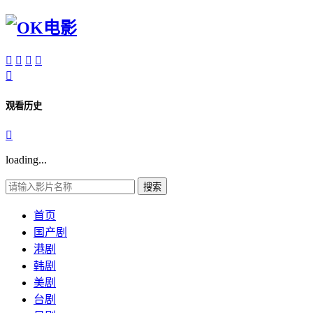





观看历史

loading...
搜索
首页
国产剧
港剧
韩剧
美剧
台剧