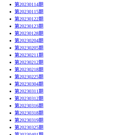
第20230114期
第20230115期
第20230122期
第20230123期
第20230128期
第20230204期
第20230205期
第20230211期
第20230212期
第20230218期
第20230225期
第20230304期
第20230311期
第20230312期
第20230316期
第20230318期
第20230319期
第20230325期
第20230401期