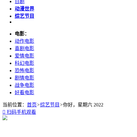
日剧
动漫世界
综艺节目
电影：
动作电影
喜剧电影
爱情电影
科幻电影
恐怖电影
剧情电影
战争电影
好看电影
当前位置：
首页
>
综艺节目
>
你好，星期六 2022

扫码手机观看