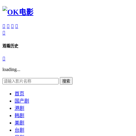





观看历史

loading...
搜索
首页
国产剧
港剧
韩剧
美剧
台剧