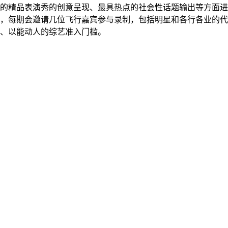
的精品表演秀的创意呈现、最具热点的社会性话题输出等方面进
，每期会邀请几位飞行嘉宾参与录制，包括明星和各行各业的代
、以能动人的综艺准入门槛。