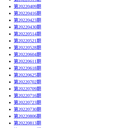
第20220409期
第20220416期
第20220423期
第20220430期
第20220514期
第20220521期
第20220528期
第20220604期
第20220611期
第20220618期
第20220625期
第20220702期
第20220709期
第20220716期
第20220723期
第20220730期
第20220806期
第20220813期