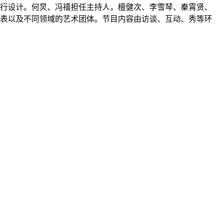
行设计。何炅、冯禧担任主持人，檀健次、李雪琴、秦霄贤、
表以及不同领域的艺术团体。节目内容由访谈、互动、秀等环