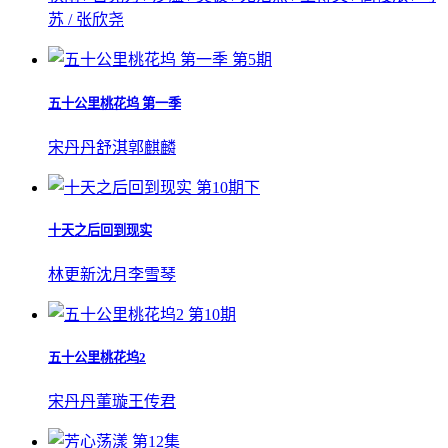
苏 / 张欣尧
第5期
五十公里桃花坞 第一季
宋丹丹
舒淇
郭麒麟
第10期下
十天之后回到现实
林更新
沈月
李雪琴
第10期
五十公里桃花坞2
宋丹丹
董璇
王传君
第12集