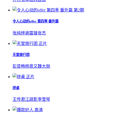
第2期
令人心动的offer 第四季 番外篇
张纯烨
谢霆锋
张杰
正片
天堂旅行团
彭昱畅
杨恩又
魏大勋
正片
拼桌
王传君
江疏影
李雪琴
高清