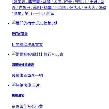
/ 赖美云 / 李雪琴 / 马頔 / 孟佳 / 欧豪 / 宋祖儿 / 王琳 / 肖
骁 / 许魏洲 / 薛明 / 杨幂 / 叶项明 / 张艺凡 / 张大大 / 张翰
/ 张角 / 梦泪 / 一诺 / t将军
总集篇第3期
我们的宿舍
何炅
檀健次
李雪琴
旅行Vlog篇
姐姐妹妹抓娃娃
戚薇
张雨绮
李一桐
正片
热辣滚烫
贾玲
雷佳音
张小斐