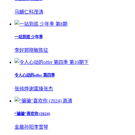
马頔
仁科
茂涛
第8期
一站到底 少年季
李好
郭晓敏
陈征
第10期下
令人心动的offer 第四季
张纯烨
谢霆锋
张杰
高清
“骗骗”喜欢你 (2024)
金晨
孙阳
李雪琴