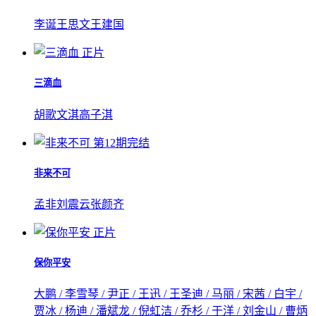
李诞
王思文
王建国
正片
三滴血
胡歌
文淇
高子淇
第12期完结
非来不可
孟非
刘震云
张颜齐
正片
保你平安
大鹏 / 李雪琴 / 尹正 / 王迅 / 王圣迪 / 马丽 / 宋茜 / 白宇 /
贾冰 / 杨迪 / 潘斌龙 / 倪虹洁 / 乔杉 / 于洋 / 刘金山 / 曹炳