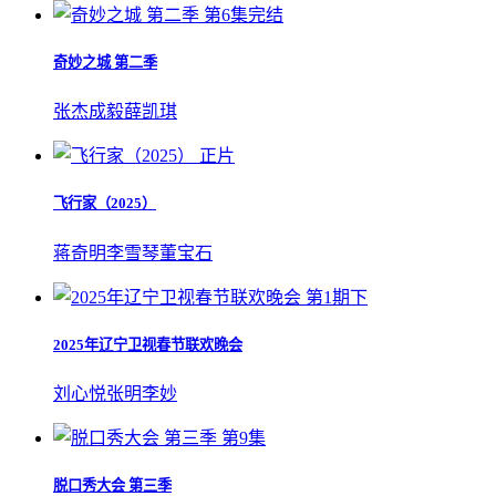
第6集完结
奇妙之城 第二季
张杰
成毅
薛凯琪
正片
飞行家（2025）
蒋奇明
李雪琴
董宝石
第1期下
2025年辽宁卫视春节联欢晚会
刘心悦
张明
李妙
第9集
脱口秀大会 第三季