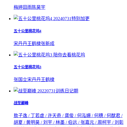
梅婷
田雨
陈昊宇
20240731特别加更
五十公里桃花坞4
宋丹丹
王鹤棣
张新成
陪你去看桃花坞
五十公里桃花坞3
张国立
宋丹丹
王鹤棣
20220731训练日记期
战至巅峰
敖子逸 / 丁若虚 / 许天奇 / 龚俊 / 何泓姗 / 何穗 / 何猷君 /
胡夏 / 黄明昊 / 刘宇 / 林墨 / 伯远 / 张嘉元 / 周柯宇 / 刘彰