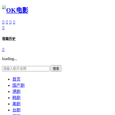





观看历史

loading...
搜索
首页
国产剧
港剧
韩剧
美剧
台剧