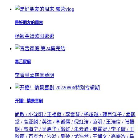
露营vlog
是好朋友的周末
杨颖
金靖
欧阳娜娜
第24集完结
毒舌家庭
李雪琴
孟鹤堂
蔡明
20220806特别专辑期
开播！情景喜剧
尚敬 / 小沈阳 / 王祖蓝 / 李雪琴 / 杨超越 / 辣目洋子 / 孟鹤
堂 / 高亚麟 / 英达 / 李诚儒 / 倪虹洁 / 范明 / 王浩信 / 张振
朗 / 高海宁 / 吴启华 / 翁虹 / 朱云峰 / 秦霄贤 / 李子璇 / 王
秋雨 / 百克力 / 沙溢 / 吴彼 / 尤浩然 / 王博文 / 高幔浓 / 马