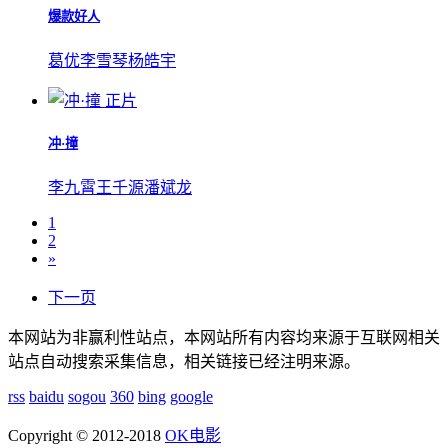
爆款好人
葛优
李雪琴
杨皓宇
正片
冲·撞
李九霄
王千源
潘斌龙
1
2
»
下一页
本网站为非赢利性站点，本网站所有内容均来源于互联网相关
站点自动搜索采集信息，相关链接已经注明来源。
rss
baidu
sogou
360
bing
google
Copyright © 2012-2018
OK电影