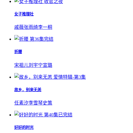
收官之夜
女子推理社
戚薇
张雨绮
李一桐
第36集完结
折腰
宋祖儿
刘宇宁
宣璐
爱情特辑-第3集
故乡，别来无恙
任素汐
李雪琴
史策
第40集已完结
好好的时光