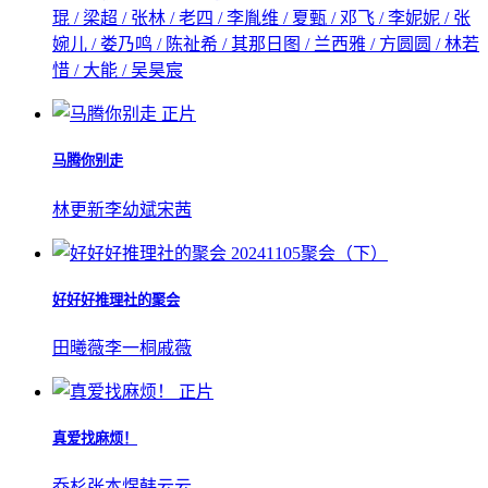
琨 / 梁超 / 张林 / 老四 / 李胤维 / 夏甄 / 邓飞 / 李妮妮 / 张
婉儿 / 娄乃鸣 / 陈祉希 / 其那日图 / 兰西雅 / 方圆圆 / 林若
惜 / 大能 / 吴昊宸
正片
马腾你别走
林更新
李幼斌
宋茜
20241105聚会（下）
好好好推理社的聚会
田曦薇
李一桐
戚薇
正片
真爱找麻烦！
乔杉
张本煜
韩云云