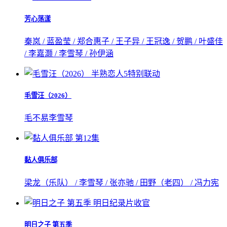
芳心荡漾
秦岚 / 蓝盈莹 / 郑合惠子 / 王子异 / 王冠逸 / 贺鹏 / 叶盛佳
/ 李嘉灏 / 李雪琴 / 孙伊涵
半熟恋人5特别联动
毛雪汪（2026）
毛不易
李雪琴
第12集
黏人俱乐部
梁龙（乐队） / 李雪琴 / 张亦驰 / 田野（老四） / 冯力宪
明日纪录片收官
明日之子 第五季