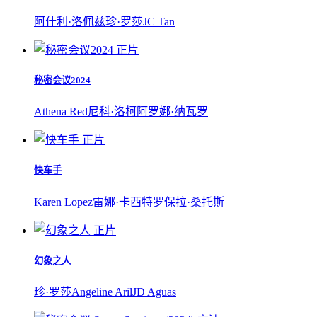
阿什利·洛佩兹
珍·罗莎
JC Tan
正片
秘密会议2024
Athena Red
尼科·洛柯
阿罗娜·纳瓦罗
正片
快车手
Karen Lopez
雷娜·卡西特罗
保拉·桑托斯
正片
幻象之人
珍·罗莎
Angeline Aril
JD Aguas