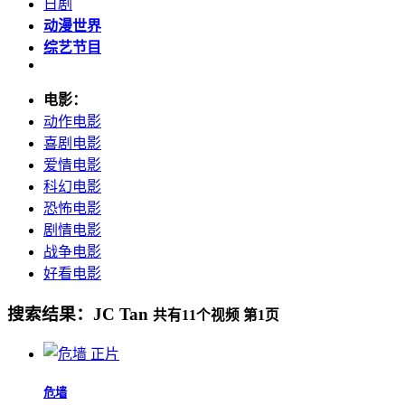
日剧
动漫世界
综艺节目
电影：
动作电影
喜剧电影
爱情电影
科幻电影
恐怖电影
剧情电影
战争电影
好看电影
搜索结果：
JC Tan
共有
11
个视频 第
1
页
正片
危墙