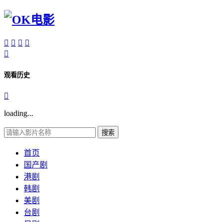





观看历史

loading...
搜索
首页
国产剧
港剧
韩剧
美剧
台剧