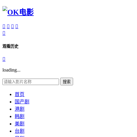





观看历史

loading...
搜索
首页
国产剧
港剧
韩剧
美剧
台剧