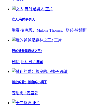
正片
女人,有时是男人
琳赛·麦克恩、Malone Thomas、塔莎·埃姆斯
正片
我的爸爸是森林之王2
剧情
比利时 / 法国
高清
禁止的爱：善良的小姨子
姜恩惠 / 姜盛弼
正片