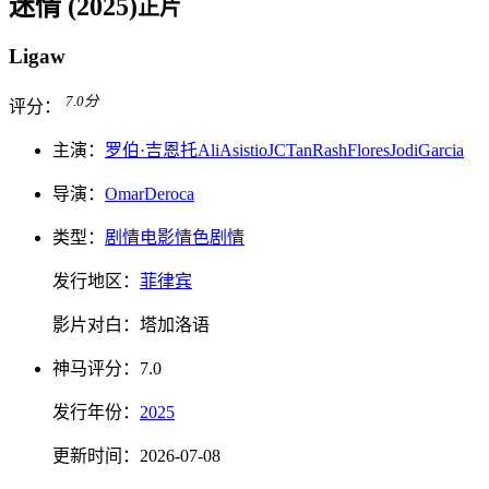
迷情 (2025)
正片
Ligaw
7.0
分
评分：
主演：
罗伯·吉恩托
Ali
Asistio
JC
Tan
Rash
Flores
Jodi
Garcia
导演：
Omar
Deroca
类型：
剧情电影
情色
剧情
发行地区：
菲律宾
影片对白：
塔加洛语
神马
评分：
7.0
发行
年份：
2025
更新时间：
2026-07-08