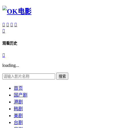





观看历史

loading...
搜索
首页
国产剧
港剧
韩剧
美剧
台剧