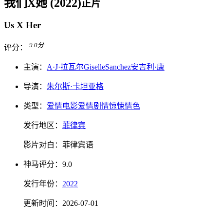
我们X她 (2022)
正片
Us X Her
9.0
分
评分：
主演：
A·J·拉瓦尔
Giselle
Sanchez
安吉利·康
导演：
朱尔斯·卡坦亚格
类型：
爱情电影
爱情
剧情
惊悚
情色
发行地区：
菲律宾
影片对白：
菲律宾语
神马
评分：
9.0
发行
年份：
2022
更新时间：
2026-07-01