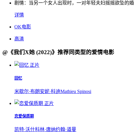
剧情：
当另一个女人出现时，一对年轻夫妇摇摇欲坠的婚
详情
OK电影
高清
@《我们X她 (2022)》推荐同类型的爱情电影
正片
回忆
米歇尔·布朗
安妮·科迪
Mathieu Spinosi
正片
恋爱保质期
凯特·沃什
科林·唐纳
约翰·道曼