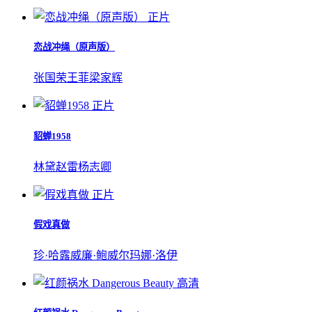
正片
恋战冲绳（原声版）
张国荣
王菲
梁家辉
正片
貂蝉1958
林黛
赵雷
杨志卿
正片
假戏真做
珍·哈露
威廉·鲍威尔
玛娜·洛伊
高清