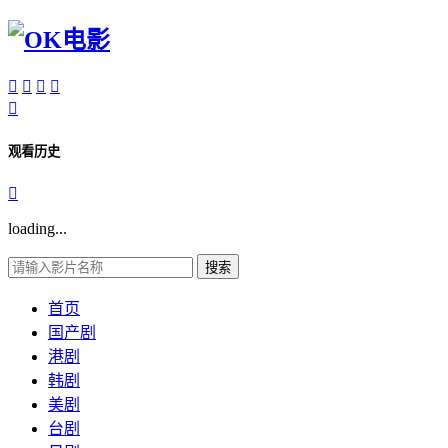





观看历史

loading...
搜索
首页
国产剧
港剧
韩剧
美剧
台剧