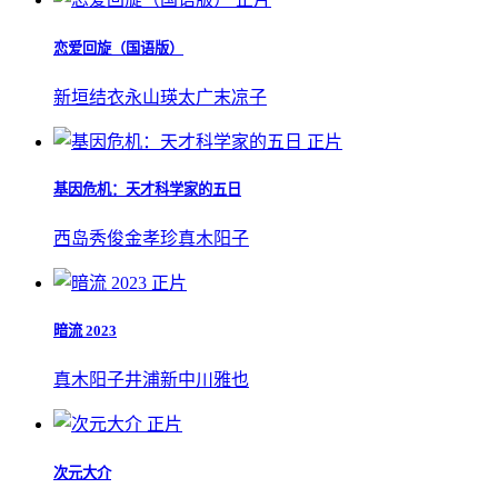
恋爱回旋（国语版）
新垣结衣
永山瑛太
广末凉子
正片
基因危机：天才科学家的五日
西岛秀俊
金孝珍
真木阳子
正片
暗流 2023
真木阳子
井浦新
中川雅也
正片
次元大介