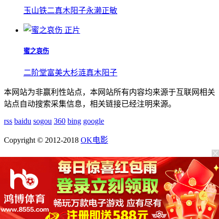
玉山铁二
真木阳子
永濑正敏
正片
蜜之哀伤
二阶堂富美
大杉涟
真木阳子
本网站为非赢利性站点，本网站所有内容均来源于互联网相关
站点自动搜索采集信息，相关链接已经注明来源。
rss
baidu
sogou
360
bing
google
Copyright © 2012-2018
OK电影