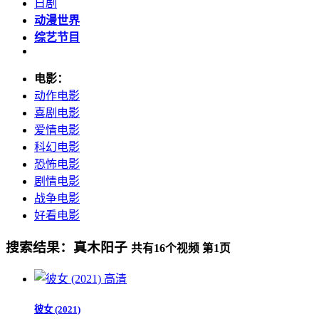
日剧
动漫世界
综艺节目
电影：
动作电影
喜剧电影
爱情电影
科幻电影
恐怖电影
剧情电影
战争电影
好看电影
搜索结果：
真木阳子
共有
16
个视频 第
1
页
高清
彼女 (2021)