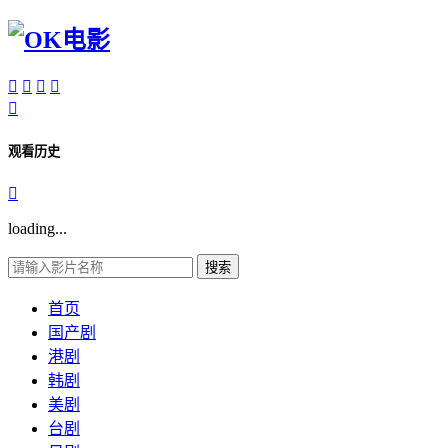





观看历史

loading...
搜索
首页
国产剧
港剧
韩剧
美剧
台剧