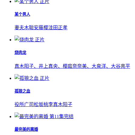
正片
某个男人
妻夫木聪
安藤樱
洼田正孝
正片
烧肉龙
真木阳子、井上真央、樱庭奈奈美、大泉洋、大谷亮平
正片
孤狼之血
役所广司
松坂桃李
真木阳子
第11集完结
最完美的离婚