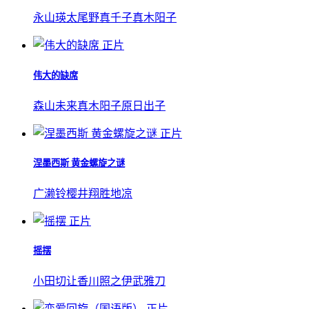
永山瑛太
尾野真千子
真木阳子
正片
伟大的缺席
森山未来
真木阳子
原日出子
正片
涅墨西斯 黄金螺旋之谜
广濑铃
樱井翔
胜地凉
正片
摇摆
小田切让
香川照之
伊武雅刀
正片