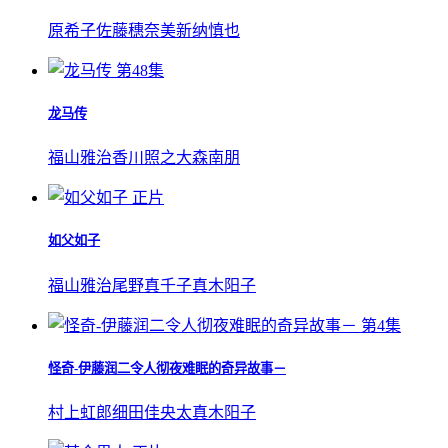
原希子
佐藤穗奈美
新纳慎也
第48集
龙马传
福山雅治
香川照之
大森南朋
正片
如父如子
福山雅治
尾野真千子
真木阳子
第4集
怪奇-伊藤润二令人彻夜难眠的奇异故事－
村上虹郎
细田佳央太
真木阳子