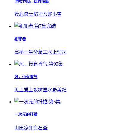
律政节拍，逆转法庭
铃鹿央士
稻垣吾郎
小雪
第7集完结
犯罪者
高桥一生
斋藤工
水上恒司
第95集
风，带有香气
见上爱
上坂树里
水野美纪
第5集
一次元的扦插
山田凉介
白石圣