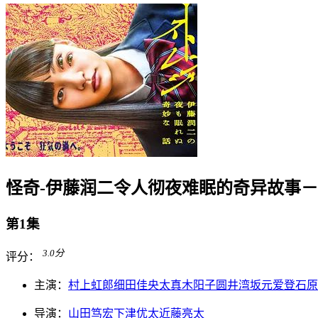
怪奇-伊藤润二令人彻夜难眠的奇异故事－
第1集
3.0
分
评分：
主演：
村上虹郎
细田佳央太
真木阳子
圆井湾
坂元爱登
石原
导演：
山田笃宏
下津优太
近藤亮太