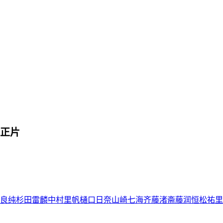
正片
良纯
杉田雷麟
中村里帆
樋口日奈
山崎七海
齐藤渚
斋藤润
恒松祐里