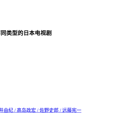
荐同类型的日本电视剧
樱井由纪 / 高岛政宏 / 佐野史郎 / 远藤宪一