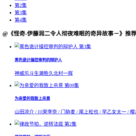
第2集
第3集
第4集
@《怪奇-伊藤润二令人彻夜难眠的奇异故事－》推
第3集
黑色诡计操控审判的辩护人
神威乐斗
生濑胜久
北村一辉
第09集
为亲爱的我致上杀意
山田凉介 / 川荣李奈 / 门胁麦 / 尾上松也 / 早乙女太一 / 
第2集