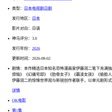
类型：
日本电视剧
日剧
发行地区：
日本
影片对白：
日语
神马
评分：
3.0
发行
年份：
2026
更新时间：
2026-08-02
剧情：
本作精选日本知名恐怖漫画家伊藤润二笔下充满独
烦恼》《幻痛宅邸》《肋骨女子》《霸凌女孩》《偷脸人
伊藤润二的惊悚世界观与新锐创作者联手，以单元剧形式
详情
OK电影
第1集