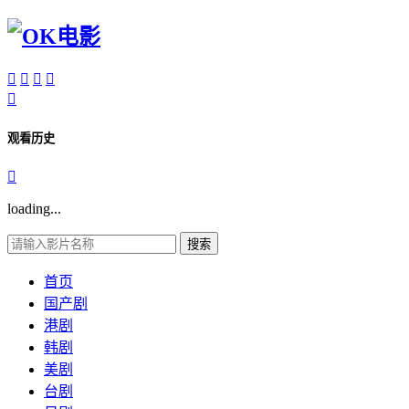





观看历史

loading...
搜索
首页
国产剧
港剧
韩剧
美剧
台剧