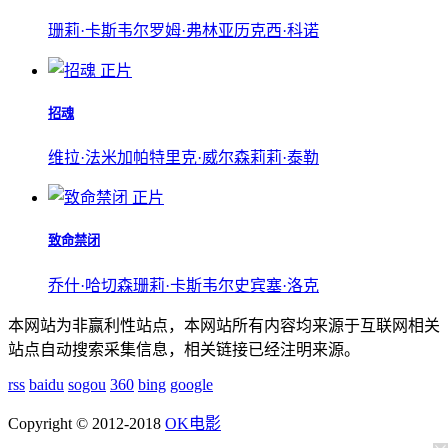
珊莉·卡斯韦尔
罗姆·弗林
亚历克西·科诺
正片
招魂
维拉·法米加
帕特里克·威尔森
莉莉·泰勒
正片
致命禁闭
乔什·哈切森
珊莉·卡斯韦尔
史宾塞·洛克
本网站为非赢利性站点，本网站所有内容均来源于互联网相关
站点自动搜索采集信息，相关链接已经注明来源。
rss
baidu
sogou
360
bing
google
Copyright © 2012-2018
OK电影