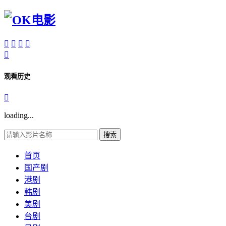





观看历史

loading...
搜索
首页
国产剧
港剧
韩剧
美剧
台剧