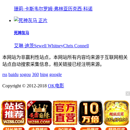
珊莉·卡斯韦尔
罗姆·弗林
亚历克西·科诺
正片
死神灰马
艾琳·迪茨
Sewell Whitney
Chris Connell
本网站为非赢利性站点，本网站所有内容均来源于互联网相关
站点自动搜索采集信息，相关链接已经注明来源。
rss
baidu
sogou
360
bing
google
Copyright © 2012-2018
OK电影