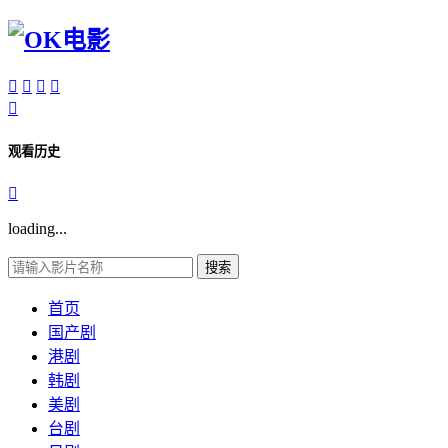





观看历史

loading...
搜索
首页
国产剧
港剧
韩剧
美剧
台剧