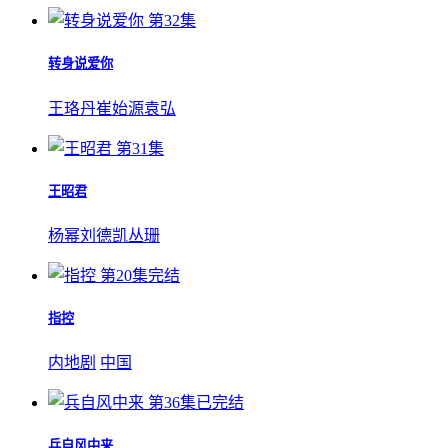
第32集
转身说爱你
王珞丹
崔始源
袁弘
第31集
王昭君
杨幂
刘德凯
丛珊
第20集完结
指控
内地剧
中国
第36集已完结
兵自风中来