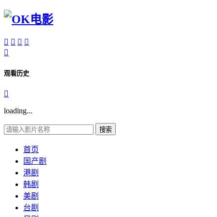





观看历史

loading...
搜索
首页
国产剧
港剧
韩剧
美剧
台剧