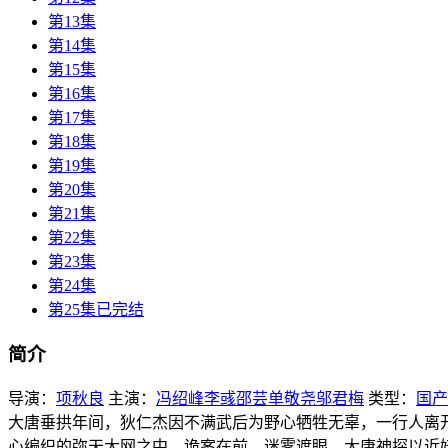
第13集
第14集
第15集
第16集
第17集
第18集
第19集
第20集
第21集
第22集
第23集
第24集
第25集已完结
简介
导演：
项秋良
主演：
冯绍峰
李彧
邵芸
单敬尧
邬君梅
类型：
国产
大唐垂拱年间，狄仁杰因不满武后为野心牺牲无辜，一行人离
心编织的弥天大网之中。诡案在前，迷雾遮眼，大唐神探以近