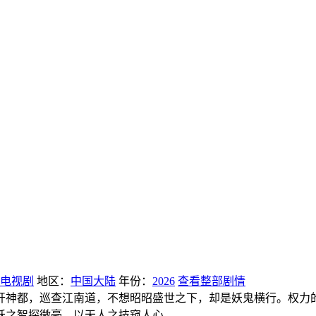
电视剧
地区：
中国大陆
年份：
2026
查看整部剧情
开神都，巡查江南道，不想昭昭盛世之下，却是妖鬼横行。权力
妖之智探微毫，以天人之技窥人心。