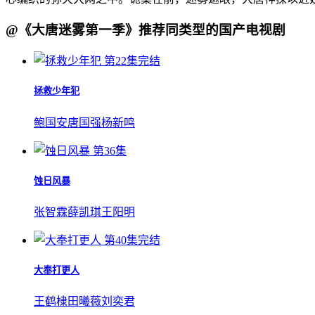
@《​大唐迷雾第一季​》推荐同类型的国产电视剧
第22集完结
拯救少年犯
鲍国安
唐国强
杨新鸣
第36集
蚀日风暴
张智霖
薛凯琪
王阳明
第40集完结
大奉打更人
王鹤棣
田曦薇
刘奕君