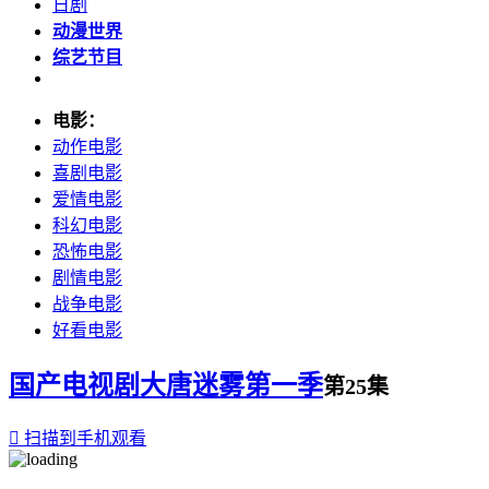
日剧
动漫世界
综艺节目
电影：
动作电影
喜剧电影
爱情电影
科幻电影
恐怖电影
剧情电影
战争电影
好看电影
国产电视剧
​大唐迷雾第一季​
第25集

扫描到手机观看