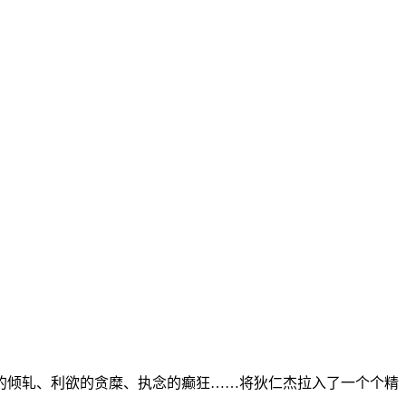
的倾轧、利欲的贪糜、执念的癫狂……将狄仁杰拉入了一个个精