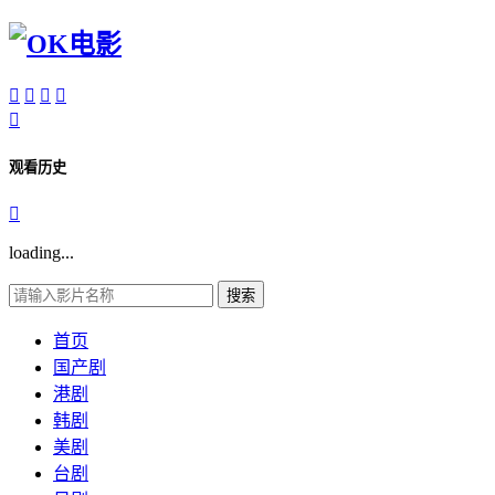





观看历史

loading...
搜索
首页
国产剧
港剧
韩剧
美剧
台剧