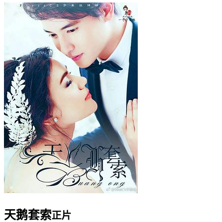
天鹅套索
正片