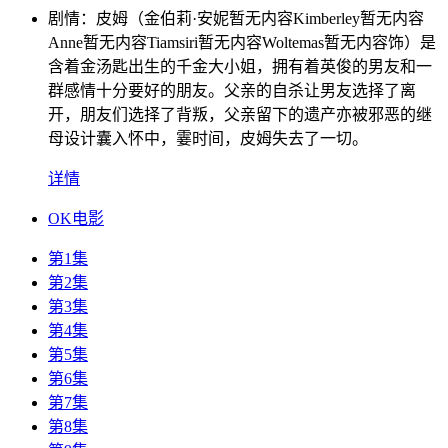
剧情：
皮姆（金伯莉·安妮暂无内容Kimberley暂无内容
Anne暂无内容Tiamsiri暂无内容Woltemas暂无内容饰）是
含着金汤匙出生的千金大小姐，拥有着英俊的男友和一
群感情十分要好的朋友。父亲的自杀让男友选择了离
开，朋友们选择了背叛，父亲留下的遗产亦被邪恶的继
母设计囊入怀中，霎时间，皮姆失去了一切。
详情
OK电影
第1集
第2集
第3集
第4集
第5集
第6集
第7集
第8集