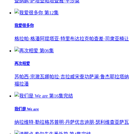
查纳鹏·萨塔亚
帕塔查雅·平莎莫
第12集
我爱很多你
格拉帕·格潘
阿提塔亚·特里布达拉克
帕查差·司隶亚楠让
第06集
再次相爱
苏帕西·宗澈瓦
娜帕拉·吉拉威宋誊功
萨澜·鲁杰耶拉塔纳
福拉潘
第16集完结
我们是 We are
纳拉维特·勒拉格苏
普明·丹萨优
吉迪朋·瑟利维查亚萨瓦