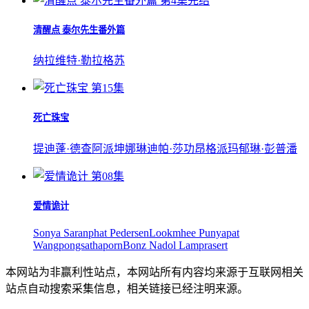
第4集完结
清醒点 泰尔先生番外篇
纳拉维特·勒拉格苏
第15集
死亡珠宝
提迪蓬·德查阿派坤
娜琳迪帕·莎功昂格派
玛郁琳·彭普潘
第08集
爱情诡计
Sonya Saranphat Pedersen
Lookmhee Punyapat
Wangpongsathaporn
Bonz Nadol Lamprasert
本网站为非赢利性站点，本网站所有内容均来源于互联网相关
站点自动搜索采集信息，相关链接已经注明来源。