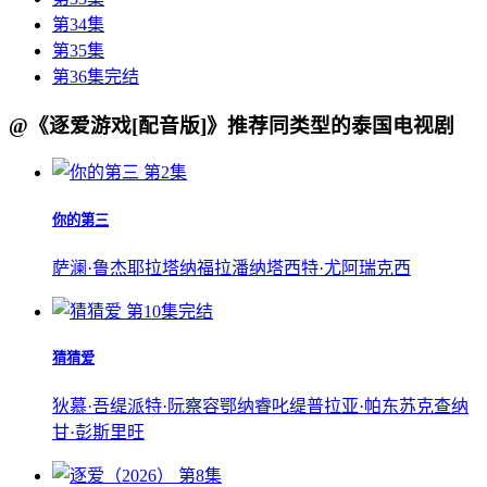
第34集
第35集
第36集完结
@《逐爱游戏[配音版]》推荐同类型的泰国电视剧
第2集
你的第三
萨澜·鲁杰耶拉塔纳福拉潘
纳塔西特·尤阿瑞克西
第10集完结
猜猜爱
狄慕·吾缇派特·阮察容鄂纳睿叱缇
普拉亚·帕东苏克
查纳
甘·彭斯里旺
第8集