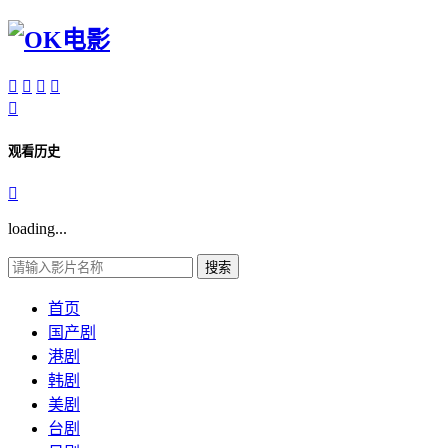





观看历史

loading...
搜索
首页
国产剧
港剧
韩剧
美剧
台剧