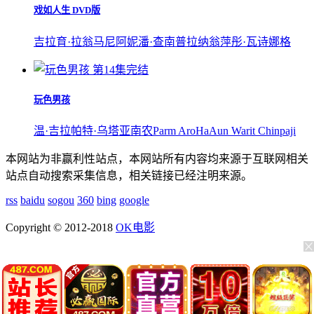
戏如人生 DVD版
吉拉育·拉翁马尼
阿妮潘·查南普拉纳翁
萍彤·瓦诗娜格
第14集完结
玩色男孩
温·吉拉帕特·乌塔亚南农
Parm AroHa
Aun Warit Chinpaji
本网站为非赢利性站点，本网站所有内容均来源于互联网相关
站点自动搜索采集信息，相关链接已经注明来源。
rss
baidu
sogou
360
bing
google
Copyright © 2012-2018
OK电影