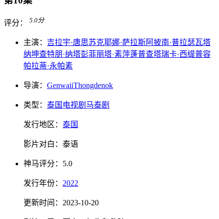
第10集
5.0
分
评分：
主演：
吉拉宇·唐思苏克
耶娜·萨拉斯
阿披南·普拉瑟瓦塔
纳坤
查特朋·纳塔彭
菲丽塔·素萍蓬普
查塔瑞卡·西缇普容
帕拉蒂·永帕素
导演：
Genwaii
Thongdenok
类型：
泰国电视剧
马泰剧
发行地区：
泰国
影片对白：
泰语
神马
评分：
5.0
发行
年份：
2022
更新时间：
2023-10-20