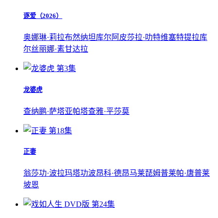
逐爱（2026）
奥娜琳·莉拉布然纳坦库尔
阿皮莎拉·叻特维塞特提拉库
尔
丝丽娜·素甘达拉
第3集
龙婆虎
查纳鹏·萨塔亚
帕塔查雅·平莎莫
第18集
正妻
翁莎功·波拉玛塔功
波昂科·德昂马莱
琵姆普莱帕·唐普莱
坡恩
第24集