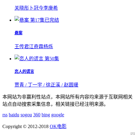
关晓彤
卜冠今
李庚希
第17集已完结
悬案
王传君
江奇霖
杨烁
第50集
恋人的谎言
贾青 / 丁一宇 / 徐正溪 / 赵圆瑗
本网站为非赢利性站点，本网站所有内容均来源于互联网相关
站点自动搜索采集信息，相关链接已经注明来源。
rss
baidu
sogou
360
bing
google
Copyright © 2012-2018
OK电影