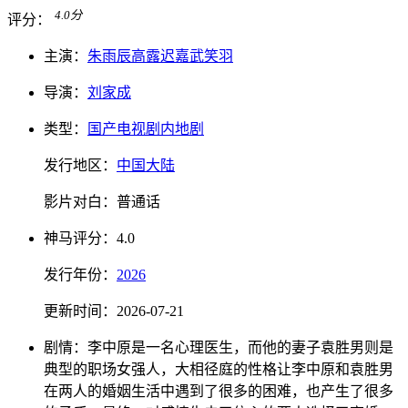
4.0
分
评分：
主演：
朱雨辰
高露
迟嘉
武笑羽
导演：
刘家成
类型：
国产电视剧
内地剧
发行地区：
中国大陆
影片对白：
普通话
神马
评分：
4.0
发行
年份：
2026
更新时间：
2026-07-21
剧情：
李中原是一名心理医生，而他的妻子袁胜男则是
典型的职场女强人，大相径庭的性格让李中原和袁胜男
在两人的婚姻生活中遇到了很多的困难，也产生了很多