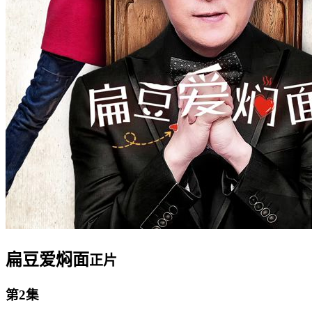
扁豆爱焖面
正片
第2集