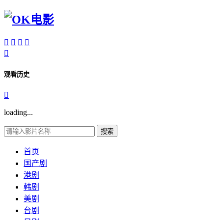





观看历史

loading...
搜索
首页
国产剧
港剧
韩剧
美剧
台剧