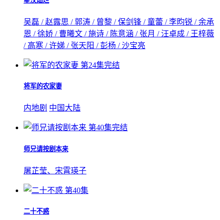
星汉灿烂
吴磊 / 赵露思 / 郭涛 / 曾黎 / 保剑锋 / 童蕾 / 李昀锐 / 余承
恩 / 徐娇 / 曹曦文 / 施诗 / 陈意涵 / 张月 / 汪卓成 / 王梓薇
/ 高寒 / 许娣 / 张天阳 / 彭杨 / 沙宝亮
第24集完结
将军的农家妻
内地剧
中国大陆
第40集完结
师兄请按剧本来
屠芷莹、宋霄瑛子
第40集
二十不惑