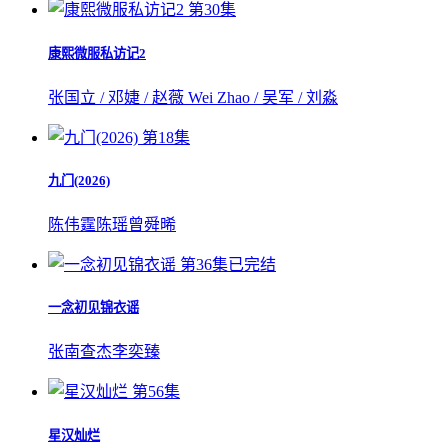
第30集
康熙微服私访记2
张国立 / 邓婕 / 赵薇 Wei Zhao / 吴军 / 刘淼
第18集
九门(2026)
陈伟霆
陈瑶
曾舜晞
第36集已完结
一念初见锦衣谣
张南
查杰
李奕臻
第56集
星汉灿烂