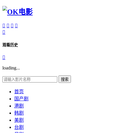





观看历史

loading...
搜索
首页
国产剧
港剧
韩剧
美剧
台剧