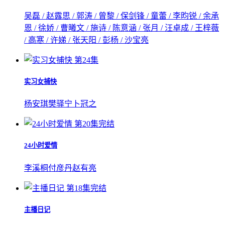
吴磊 / 赵露思 / 郭涛 / 曾黎 / 保剑锋 / 童蕾 / 李昀锐 / 余承
恩 / 徐娇 / 曹曦文 / 施诗 / 陈意涵 / 张月 / 汪卓成 / 王梓薇
/ 高寒 / 许娣 / 张天阳 / 彭杨 / 沙宝亮
第24集
实习女捕快
杨安琪
樊驿宁
卜冠之
第20集完结
24小时爱情
李溪桐
付彦丹
赵有亮
第18集完结
主播日记