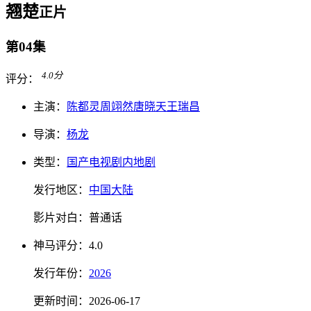
翘楚
正片
第04集
4.0
分
评分：
主演：
陈都灵
周翊然
唐晓天
王瑞昌
导演：
杨龙
类型：
国产电视剧
内地剧
发行地区：
中国大陆
影片对白：
普通话
神马
评分：
4.0
发行
年份：
2026
更新时间：
2026-06-17