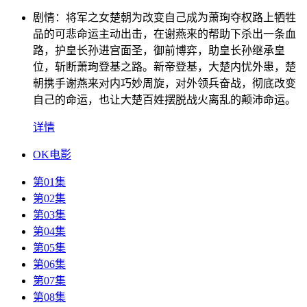
剧情：
将军之女楚朝为改变自己成为萧珣夺权路上牺牲
品的可悲命运主动出击，在谢燕来的帮助下杀出一条血
路，护皇长孙进宫面圣，御前博弈，助皇长孙继承皇
位，斩断萧珣登基之路。新帝登基，大楚内忧外患，楚
朝携手谢燕来对内巧妙周旋，对外领兵奋战，彻底改变
自己的命运，也让大楚百姓摆脱战火离乱的颠沛命运。
详情
OK电影
第01集
第02集
第03集
第04集
第05集
第06集
第07集
第08集