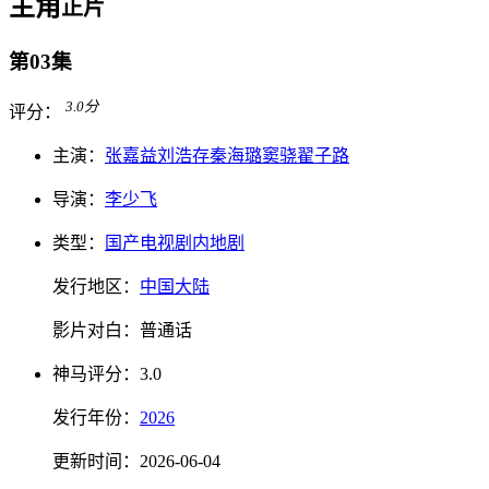
主角
正片
第03集
3.0
分
评分：
主演：
张嘉益
刘浩存
秦海璐
窦骁
翟子路
导演：
李少飞
类型：
国产电视剧
内地剧
发行地区：
中国大陆
影片对白：
普通话
神马
评分：
3.0
发行
年份：
2026
更新时间：
2026-06-04