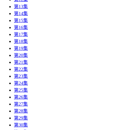
第13集
第14集
第15集
第16集
第17集
第18集
第19集
第20集
第21集
第22集
第23集
第24集
第25集
第26集
第27集
第28集
第29集
第30集