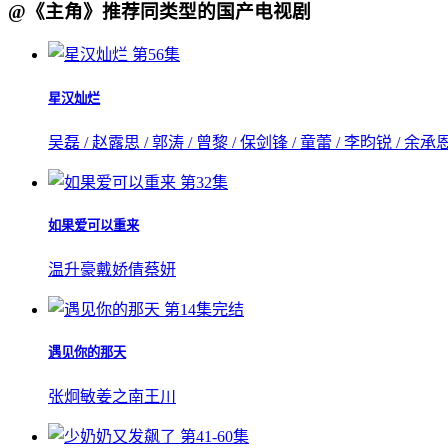
@《主角》推荐同类型的国产电视剧
第56集
星汉灿烂
吴磊 / 赵露思 / 郭涛 / 曾黎 / 保剑锋 / 童蕾 / 李昀锐 / 余承恩
第32集
如果爱可以重来
温升豪
戴娇倩
蔡妍
第14集完结
遇见你的那天
张炯敏
姜之南
王川
第41-60集