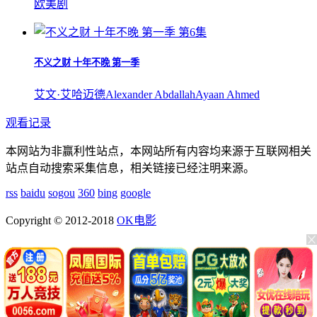
欧美剧
第6集
不义之财 十年不晚 第一季
艾文·艾哈迈德
Alexander Abdallah
Ayaan Ahmed
观看记录
本网站为非赢利性站点，本网站所有内容均来源于互联网相关
站点自动搜索采集信息，相关链接已经注明来源。
rss
baidu
sogou
360
bing
google
Copyright © 2012-2018
OK电影