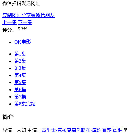
微信扫码发送网址
复制网址分享给微信朋友
上一集
下一集
5.0
分
评分：
OK电影
第1集
第2集
第3集
第4集
第5集
第6集
第7集
第8集完结
简介
导演：
未知
主演：
杰里米·克拉克森
凯勒布·库珀
丽莎·霍根
类