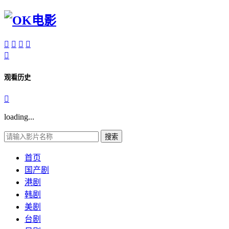





观看历史

loading...
搜索
首页
国产剧
港剧
韩剧
美剧
台剧