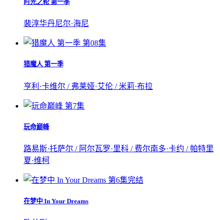
时光之轮 第一季
裴淳华
丹尼尔·海尼
第08集
猎魔人 第一季
亨利·卡维尔 / 弗莱娅·艾伦 / 米莉·布拉
第7集
玩命巅峰
路易斯·托萨尔 / 阿尔瓦罗·里科 / 费尔南多·卡约 / 帕特里
夏·维柯
第6集完结
在梦中 In Your Dreams