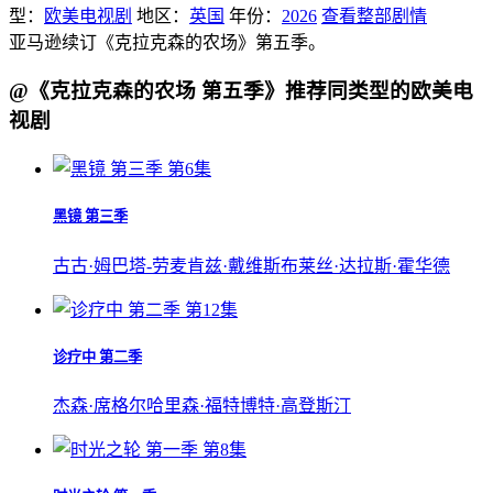
型：
欧美电视剧
地区：
英国
年份：
2026
查看整部剧情
亚马逊续订《克拉克森的农场》第五季。
@《克拉克森的农场 第五季》推荐同类型的欧美电
视剧
第6集
黑镜 第三季
古古·姆巴塔-劳
麦肯兹·戴维斯
布莱丝·达拉斯·霍华德
第12集
诊疗中 第二季
杰森·席格尔
哈里森·福特
博特·高登斯汀
第8集