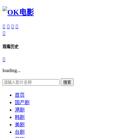





观看历史

loading...
搜索
首页
国产剧
港剧
韩剧
美剧
台剧