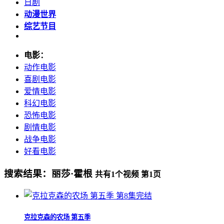
日剧
动漫世界
综艺节目
电影：
动作电影
喜剧电影
爱情电影
科幻电影
恐怖电影
剧情电影
战争电影
好看电影
搜索结果：
丽莎·霍根
共有
1
个视频 第
1
页
第8集完结
克拉克森的农场 第五季