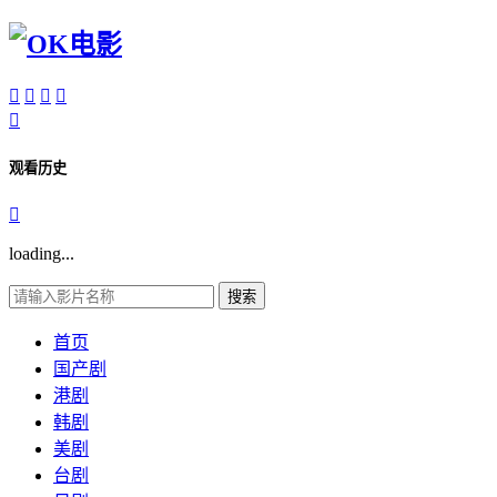





观看历史

loading...
搜索
首页
国产剧
港剧
韩剧
美剧
台剧