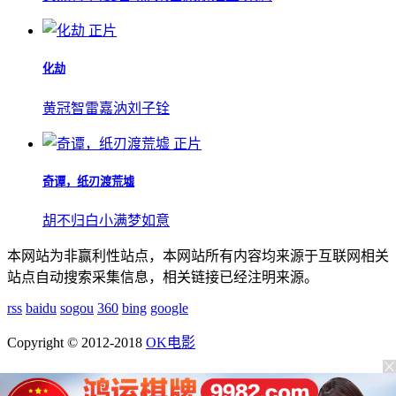
正片
化劫
黄冠智
雷嘉汭
刘子铨
正片
奇谭，纸刃渡荒墟
胡不归
白小满
梦如意
本网站为非赢利性站点，本网站所有内容均来源于互联网相关
站点自动搜索采集信息，相关链接已经注明来源。
rss
baidu
sogou
360
bing
google
Copyright © 2012-2018
OK电影