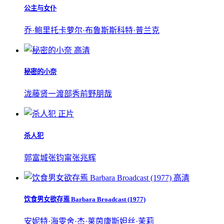
公主与女仆
乔·鲍里托
卡萝尔·布鲁斯
斯科特·普兰克
高清
秘密的小奈
泷藤贤一
渡部秀
前野朋哉
正片
杀人犯
郭富城
张钧甯
张兆辉
高清
饮食男女欲存焉 Barbara Broadcast (1977)
安妮特·海雯
舍·杰·莱茵
康斯妲丝·茉莉