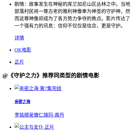
剧情：
故事发生在神秘的库兰加尼山区丛林之中。当地
部落村民将一尊古老的雅利神像奉为神圣的守护神，然
而这尊神像却成为了各方势力争夺的焦点。影片传达了
一个强有力的讯息：信仰不仅仅是信念，更是守护。
详情
OK电影
正片
@《守护之力》推荐同类型的剧情电影
第7集完结
亲密之海
李铭顺
吴慷仁
瑞玛·席丹
正片