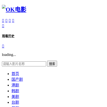





观看历史

loading...
搜索
首页
国产剧
港剧
韩剧
美剧
台剧