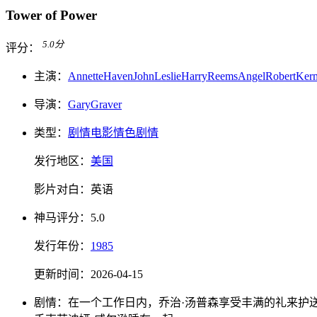
Tower of Power
5.0
分
评分：
主演：
Annette
Haven
John
Leslie
Harry
Reems
Angel
Robert
Ker
导演：
Gary
Graver
类型：
剧情电影
情色
剧情
发行地区：
美国
影片对白：
英语
神马
评分：
5.0
发行
年份：
1985
更新时间：
2026-04-15
剧情：
在一个工作日内，乔治·汤普森享受丰满的礼来护送，