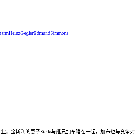
harm
Heinz
Gegler
Edmund
Simmons
业。金斯利的妻子Stella与继兄加布睡在一起，加布也与竞争对