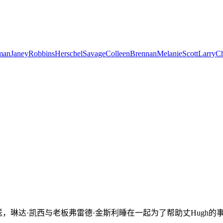
man
Janey
Robbins
Herschel
Savage
Colleen
Brennan
Melanie
Scott
Larry
C
琳达·凯西与老板弗雷德·金斯利睡在一起为了帮助丈Hugh的事