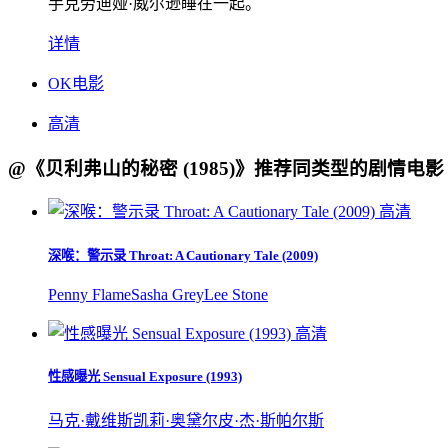
手克劳迪娅·威尔逊睡在一起。
详情
OK电影
高清
@《贝利弗山的秘密 (1985)》推荐同类型的剧情电影
高清
深喉：警示录 Throat: A Cautionary Tale (2009)
Penny Flame
Sasha Grey
Lee Stone
高清
性感曝光 Sensual Exposure (1993)
马克·戴维斯
凯莉·奥黛尔
皮·杰·斯帕尔斯