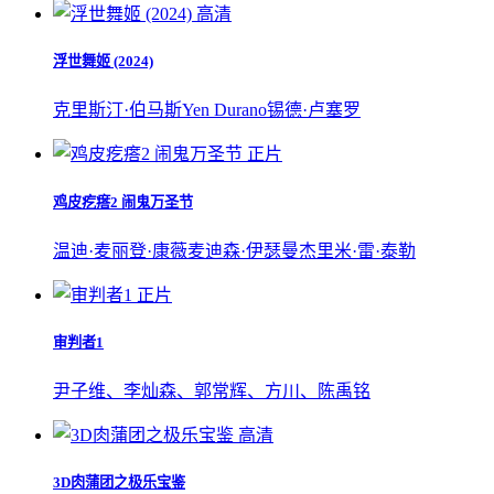
高清
浮世舞姬 (2024)
克里斯汀·伯马斯
Yen Durano
锡德·卢塞罗
正片
鸡皮疙瘩2 闹鬼万圣节
温迪·麦丽登·康薇
麦迪森·伊瑟曼
杰里米·雷·泰勒
正片
审判者1
尹子维、李灿森、郭常辉、方川、陈禹铭
高清
3D肉蒲团之极乐宝鉴