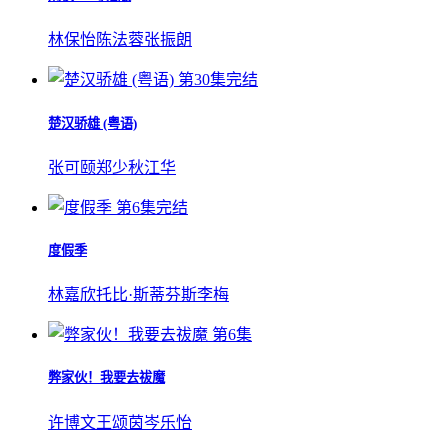
林保怡
陈法蓉
张振朗
第30集完结
楚汉骄雄 (粤语)
张可颐
郑少秋
江华
第6集完结
度假季
林嘉欣
托比·斯蒂芬斯
李梅
第6集
弊家伙！我要去祓魔
许博文
王颂茵
岑乐怡