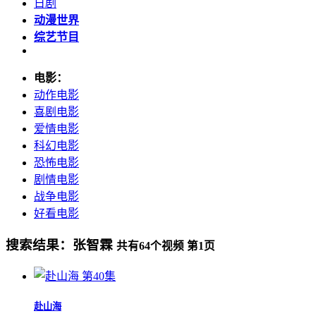
日剧
动漫世界
综艺节目
电影：
动作电影
喜剧电影
爱情电影
科幻电影
恐怖电影
剧情电影
战争电影
好看电影
搜索结果：
张智霖
共有
64
个视频 第
1
页
第40集
赴山海