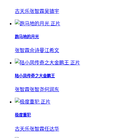
古天乐
张智霖
吴镇宇
正片
跑马地的月光
张智霖
佘诗曼
江希文
正片
陆小凤传奇之大金鹏王
张智霖
张智尧
何润东
正片
极度重犯
古天乐
张智霖
任达华