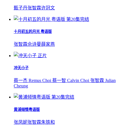
甄子丹
张智霖
许冠文
第20集完结
十月初五的月光 粤语版
张智霖
佘诗曼
薛家燕
正片
冲天小子
蔡一杰 Remus Choi
蔡一智 Calvin Choi
张智霖 Julian
Cheung
第20集完结
黄浦倾情粤语版
张凤妮
张智霖
朱铁和