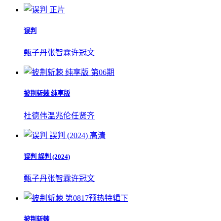
正片
误判
甄子丹
张智霖
许冠文
第06期
披荆斩棘 纯享版
杜德伟
温兆伦
任贤齐
高清
误判 誤判 (2024)
甄子丹
张智霖
许冠文
第0817预热特辑下
披荆斩棘