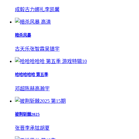
成毅
古力娜扎
李凯馨
高清
暗杀风暴
古天乐
张智霖
吴镇宇
游戏特辑10
哈哈哈哈哈 第五季
邓超
陈赫
高瀚宇
第15期
披荆斩棘2025
张晋
李承铉
胡夏