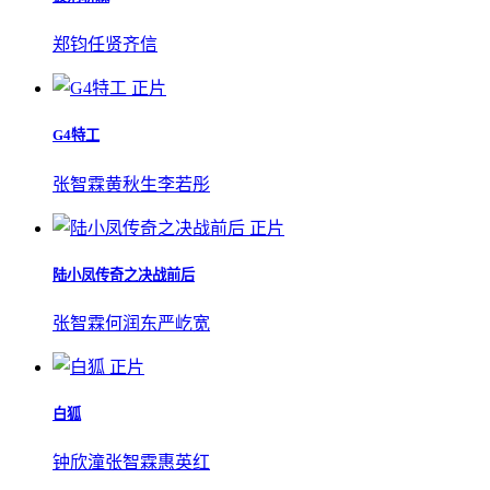
郑钧
任贤齐
信
正片
G4特工
张智霖
黄秋生
李若彤
正片
陆小凤传奇之决战前后
张智霖
何润东
严屹宽
正片
白狐
钟欣潼
张智霖
惠英红