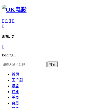





观看历史

loading...
搜索
首页
国产剧
港剧
韩剧
美剧
台剧