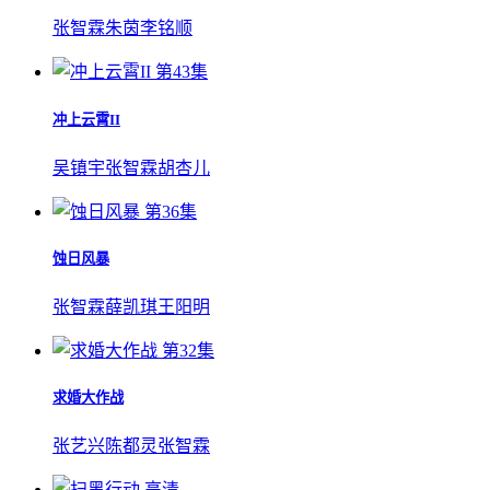
张智霖
朱茵
李铭顺
第43集
冲上云霄II
吴镇宇
张智霖
胡杏儿
第36集
蚀日风暴
张智霖
薛凯琪
王阳明
第32集
求婚大作战
张艺兴
陈都灵
张智霖
高清