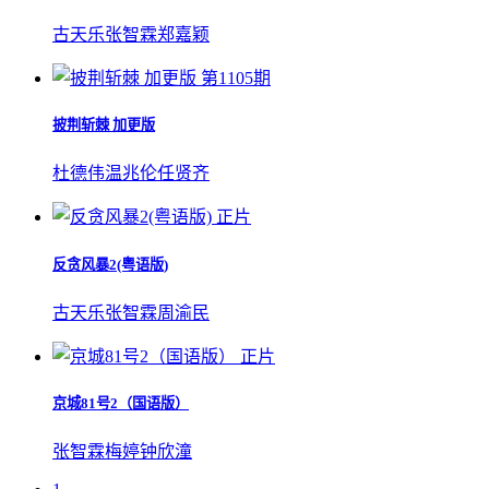
古天乐
张智霖
郑嘉颖
第1105期
披荆斩棘 加更版
杜德伟
温兆伦
任贤齐
正片
反贪风暴2(粤语版)
古天乐
张智霖
周渝民
正片
京城81号2（国语版）
张智霖
梅婷
钟欣潼