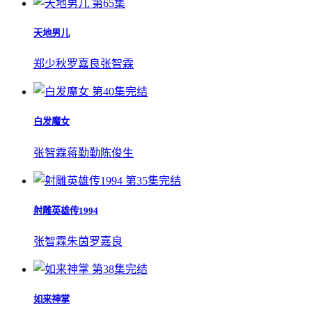
第65集
天地男儿
郑少秋
罗嘉良
张智霖
第40集完结
白发魔女
张智霖
蒋勤勤
陈俊生
第35集完结
射雕英雄传1994
张智霖
朱茵
罗嘉良
第38集完结
如来神掌