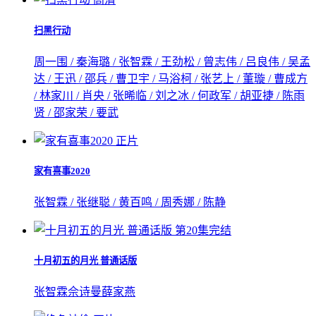
扫黑行动
周一围 / 秦海璐 / 张智霖 / 王劲松 / 曾志伟 / 吕良伟 / 吴孟
达 / 王迅 / 邵兵 / 曹卫宇 / 马浴柯 / 张艺上 / 董璇 / 曹成方
/ 林家川 / 肖央 / 张晞临 / 刘之冰 / 何政军 / 胡亚捷 / 陈雨
贤 / 邵家荣 / 要武
正片
家有喜事2020
张智霖 / 张继聪 / 黄百鸣 / 周秀娜 / 陈静
第20集完结
十月初五的月光 普通话版
张智霖
佘诗曼
薛家燕