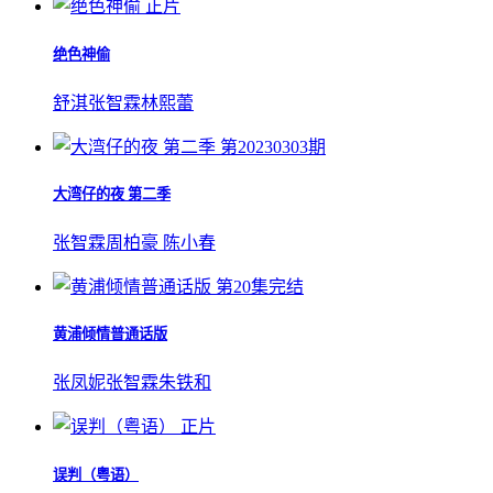
正片
绝色神偷
舒淇
张智霖
林熙蕾
第20230303期
大湾仔的夜 第二季
张智霖
周柏豪
陈小春
第20集完结
黄浦倾情普通话版
张凤妮
张智霖
朱铁和
正片
误判（粤语）