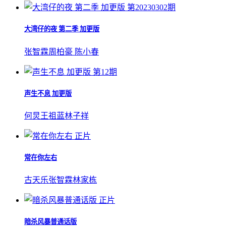
第20230302期
大湾仔的夜 第二季 加更版
张智霖
周柏豪
陈小春
第12期
声生不息 加更版
何炅
王祖蓝
林子祥
正片
常在你左右
古天乐
张智霖
林家栋
正片
暗杀风暴普通话版