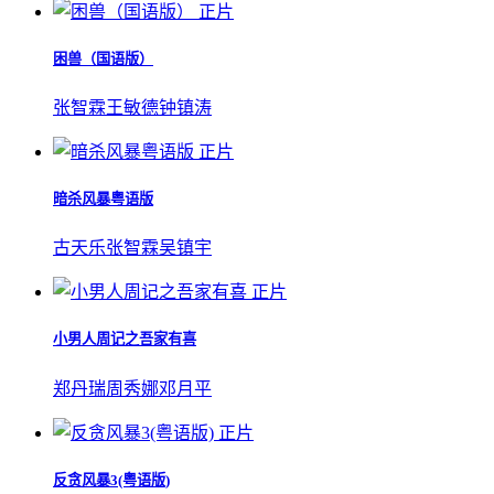
正片
困兽（国语版）
张智霖
王敏德
钟镇涛
正片
暗杀风暴粤语版
古天乐
张智霖
吴镇宇
正片
小男人周记之吾家有喜
郑丹瑞
周秀娜
邓月平
正片
反贪风暴3(粤语版)