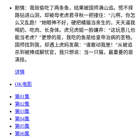
剧情：
我就偷吃了两条鱼，结果被国师满山追。慌不择
路钻进山洞，却被母老虎君寻秋一把搂住：“儿啊，你怎
么又乱跑！”她眼神不好，硬把橘猫当亲生的，天天逼我
喝奶、吃肉、长身体。虎兄虎姐一脸嫌弃：“这玩意儿也
能当老虎？”更惨的是，我吃的鱼是给皇帝治病的圣物。
国师找到我，却遇上虎妈发飙：“谁敢动我崽！”从被追
杀到被捧成解忧官，我只想说：当一只猫，最重要的是
演技。
详情
OK电影
第01集
第02集
第03集
第04集
第05集
第06集