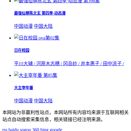
第398集
最强仙尊陈北玄 第四季·动态漫
中国动漫
中国大陆
ova第02集
日在校园
平川大辅 / 河原木志穗 / 冈岛妙 / 井本惠子 / 田中凉子 /
第85集
大主宰年番
中国动漫
中国大陆
本网站为非赢利性站点，本网站所有内容均来源于互联网相关
站点自动搜索采集信息，相关链接已经注明来源。
rss
baidu
sogou
360
bing
google