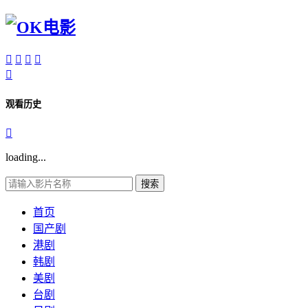





观看历史

loading...
搜索
首页
国产剧
港剧
韩剧
美剧
台剧