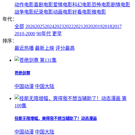
动作电影
喜剧电影
爱情电影
科幻电影
恐怖电影
剧情电影
战争电影
纪录电影
动画电影
好看电影
微电影
年代：
全部
2026
2025
2024
2023
2022
2021
2020
2019
2018
2017
2010-2000
90年代
更早
排序：
最近热播
最新上映
评分最高
第131集
苍绝剑尊
中国动漫
中国大陆
第
109集
技能无限增幅，爽得我不想当辅助了！动态漫画
中国动漫
中国大陆