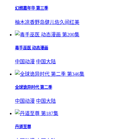
幻想嘉年华 第三季
柚木凉香
野岛健儿
佐久间红美
第200集
毒手巫医 动态漫画
中国动漫
中国大陆
第346集
全球诡异时代 第二季
中国动漫
中国大陆
第187集
丹道至尊