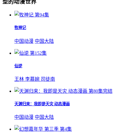
型的动漫世界
第94集
牧神记
中国动漫
中国大陆
第152集
仙逆
王林
李慕婉
司徒南
第80集完结
天渊归来：我即是天灾 动态漫画
中国动漫
中国大陆
第4集