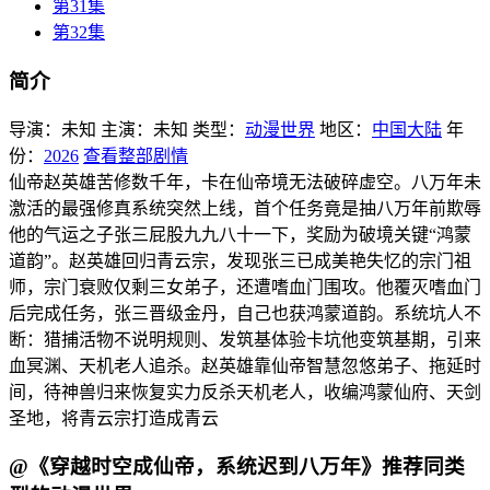
第31集
第32集
简介
导演：
未知
主演：
未知
类型：
动漫世界
地区：
中国大陆
年
份：
2026
查看整部剧情
仙帝赵英雄苦修数千年，卡在仙帝境无法破碎虚空。八万年未
激活的最强修真系统突然上线，首个任务竟是抽八万年前欺辱
他的气运之子张三屁股九九八十一下，奖励为破境关键“鸿蒙
道韵”。赵英雄回归青云宗，发现张三已成美艳失忆的宗门祖
师，宗门衰败仅剩三女弟子，还遭嗜血门围攻。他覆灭嗜血门
后完成任务，张三晋级金丹，自己也获鸿蒙道韵。系统坑人不
断：猎捕活物不说明规则、发筑基体验卡坑他变筑基期，引来
血冥渊、天机老人追杀。赵英雄靠仙帝智慧忽悠弟子、拖延时
间，待神兽归来恢复实力反杀天机老人，收编鸿蒙仙府、天剑
圣地，将青云宗打造成青云
@《穿越时空成仙帝，系统迟到八万年》推荐同类