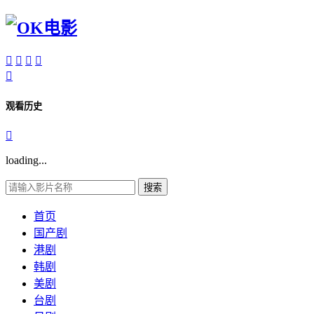





观看历史

loading...
搜索
首页
国产剧
港剧
韩剧
美剧
台剧