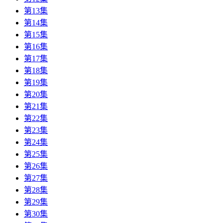
第13集
第14集
第15集
第16集
第17集
第18集
第19集
第20集
第21集
第22集
第23集
第24集
第25集
第26集
第27集
第28集
第29集
第30集