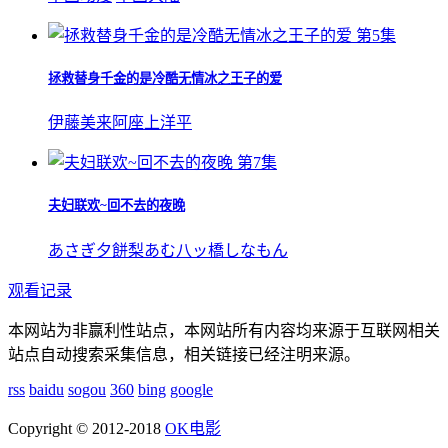
第5集
拯救替身千金的是冷酷无情冰之王子的爱
伊藤美来
阿座上洋平
第7集
夫妇联欢~回不去的夜晚
あさぎ夕
餅梨あむ
八ッ橋しなもん
观看记录
本网站为非赢利性站点，本网站所有内容均来源于互联网相关
站点自动搜索采集信息，相关链接已经注明来源。
rss
baidu
sogou
360
bing
google
Copyright © 2012-2018
OK电影