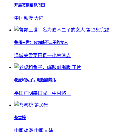
开局签到至尊丹田
中国动漫
大陆
第13集完结
鲁邦三世：名为峰不二子的女人
泽城美雪
栗田贯一
小林清志
正片
老虎和兔子，崛起劇場版
平田广明
森田成一
中村悠一
第10集
苍穹榜
中国动漫
中国大陆