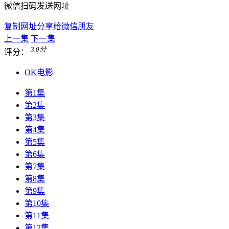
微信扫码发送网址
复制网址分享给微信朋友
上一集
下一集
3.0
分
评分：
OK电影
第1集
第2集
第3集
第4集
第5集
第6集
第7集
第8集
第9集
第10集
第11集
第12集