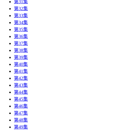
第31集
第32集
第33集
第34集
第35集
第36集
第37集
第38集
第39集
第40集
第41集
第42集
第43集
第44集
第45集
第46集
第47集
第48集
第49集