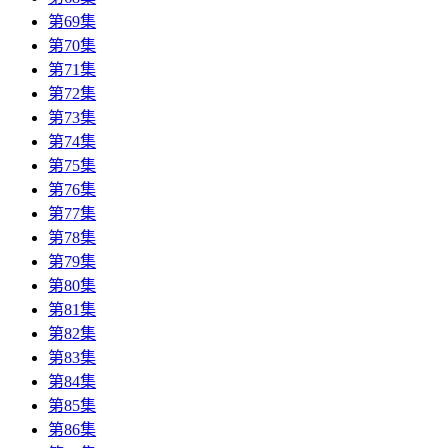
第69集
第70集
第71集
第72集
第73集
第74集
第75集
第76集
第77集
第78集
第79集
第80集
第81集
第82集
第83集
第84集
第85集
第86集