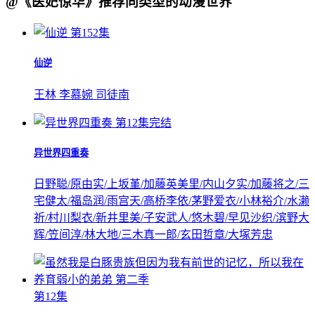
@《医妃惊华》推荐同类型的动漫世界
第152集
仙逆
王林
李慕婉
司徒南
第12集完结
异世界四重奏
日野聪/原由实/上坂堇/加藤英美里/内山夕实/加藤将之/三
宅健太/福岛润/雨宫天/高桥李依/茅野爱衣/小林裕介/水濑
祈/村川梨衣/新井里美/子安武人/悠木碧/早见沙织/滨野大
辉/笠间淳/林大地/三木真一郎/玄田哲章/大塚芳忠
第12集