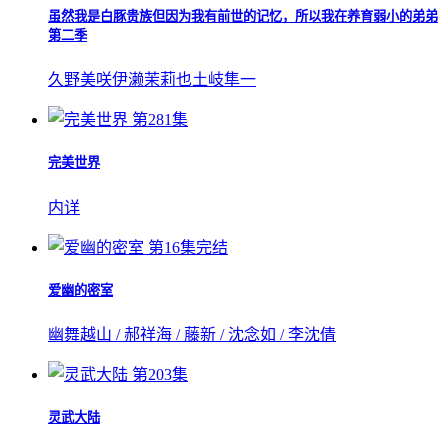
虽然我是白豚贵族但因为我有前世的记忆，所以我在养育弱小的弟弟
第二季
久野美咲
伊濑茉莉也
土岐隼一
第281集
完美世界
内详
第16集完结
爱幽的密室
幽舞越山 / 郝祥海 / 藤新 / 沈念如 / 李沈倩
第203集
灵武大陆