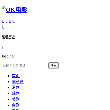





观看历史

loading...
搜索
首页
国产剧
港剧
韩剧
美剧
台剧