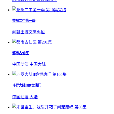
第10集完结
茶啊二中第一季
阎凯
王博文
高禹恒
第201集
都市古仙医
中国动漫
中国大陆
第165集
斗罗大陆II绝世唐门
中国动漫
大陆
第80集