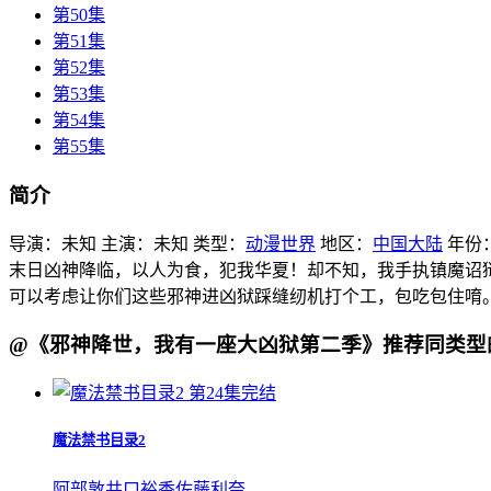
第50集
第51集
第52集
第53集
第54集
第55集
简介
导演：
未知
主演：
未知
类型：
动漫世界
地区：
中国大陆
年份
末日凶神降临，以人为食，犯我华夏！却不知，我手执镇魔诏狱
可以考虑让你们这些邪神进凶狱踩缝纫机打个工，包吃包住唷
@《邪神降世，我有一座大凶狱第二季》推荐同类型
第24集完结
魔法禁书目录2
阿部敦
井口裕香
佐藤利奈