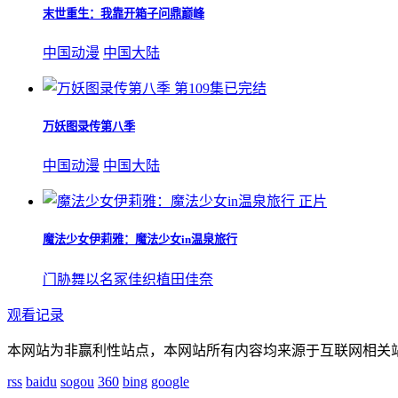
末世重生：我靠开箱子问鼎巅峰
中国动漫
中国大陆
第109集已完结
万妖图录传第八季
中国动漫
中国大陆
正片
魔法少女伊莉雅：魔法少女in温泉旅行
门胁舞以
名冢佳织
植田佳奈
观看记录
本网站为非赢利性站点，本网站所有内容均来源于互联网相关
rss
baidu
sogou
360
bing
google