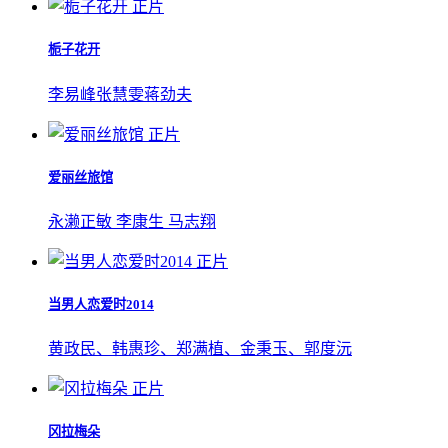
正片
栀子花开
李易峰
张慧雯
蒋劲夫
正片
爱丽丝旅馆
永濑正敏
李康生
马志翔
正片
当男人恋爱时2014
黄政民、韩惠珍、郑满植、金秉玉、郭度沅
正片
冈拉梅朵