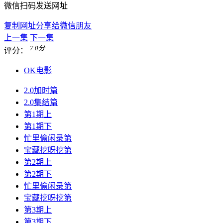
微信扫码发送网址
复制网址分享给微信朋友
上一集
下一集
7.0
分
评分：
OK电影
2.0加时篇
2.0集结篇
第1期上
第1期下
忙里偷闲录第
宝藏挖呀挖第
第2期上
第2期下
忙里偷闲录第
宝藏挖呀挖第
第3期上
第3期下