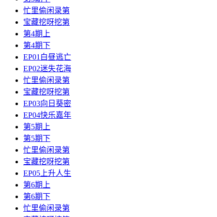
忙里偷闲录第
宝藏挖呀挖第
第4期上
第4期下
EP01白昼逃亡
EP02迷失花海
忙里偷闲录第
宝藏挖呀挖第
EP03向日葵密
EP04快乐嘉年
第5期上
第5期下
忙里偷闲录第
宝藏挖呀挖第
EP05上升人生
第6期上
第6期下
忙里偷闲录第