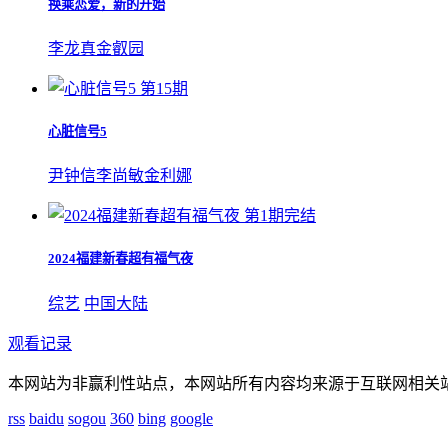
换乘恋爱，新的开始
李龙真
金叡园
第15期
心脏信号5
尹钟信
李尚敏
金利娜
第1期完结
2024福建新春超有福气夜
综艺
中国大陆
观看记录
本网站为非赢利性站点，本网站所有内容均来源于互联网相关
rss
baidu
sogou
360
bing
google