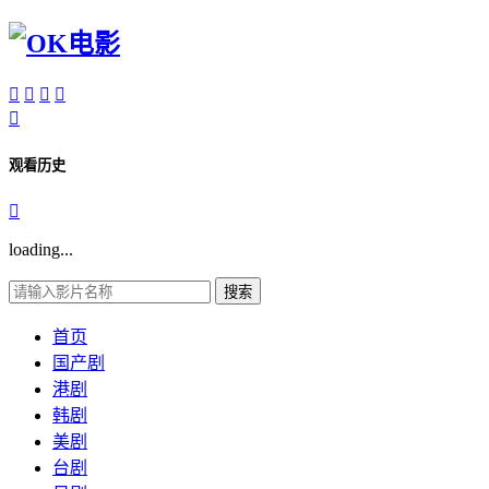





观看历史

loading...
搜索
首页
国产剧
港剧
韩剧
美剧
台剧