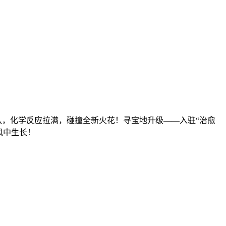
队，化学反应拉满，碰撞全新火花！寻宝地升级——入驻“治愈
风中生长！