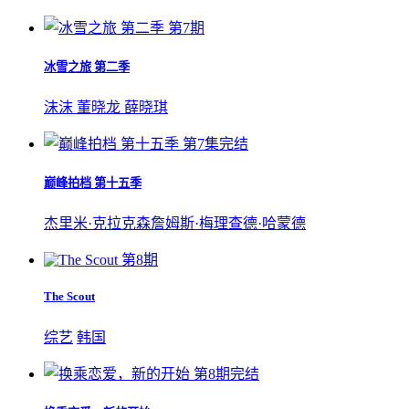
第7期
冰雪之旅 第二季
沫沫 董晓龙 薛晓琪
第7集完结
巅峰拍档 第十五季
杰里米·克拉克森
詹姆斯·梅
理查德·哈蒙德
第8期
The Scout
综艺
韩国
第8期完结