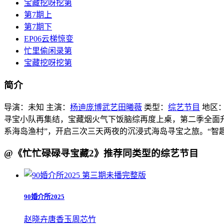
宝藏挖呀挖第
第7期上
第7期下
EP06云梯惊变
忙里偷闲录第
宝藏挖呀挖第
简介
导演：
未知
主演：
杨迪
庞博
武艺
田曦薇
类型：
综艺节目
地区
寻宝小队再集结，宝藏烟火气下饭脑综再度上桌，第二季全面升
系海岛渔村”，开启三次三天两夜的沉浸式海岛寻宝之旅。“智
@《忙忙碌碌寻宝藏2》推荐同类型的综艺节目
第三期未播完整版
90婚介所2025
赵晓卉
唐香玉
周芯竹