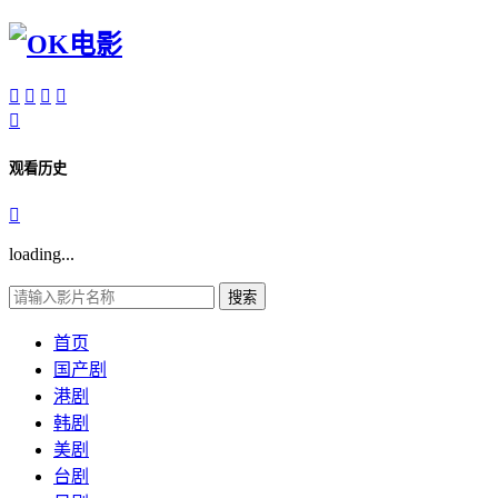





观看历史

loading...
搜索
首页
国产剧
港剧
韩剧
美剧
台剧