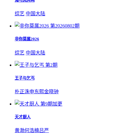
海与风共鸣
综艺
中国大陆
第20260802期
非你莫属2026
综艺
中国大陆
第2期
王子与乞丐
朴正洙
申东熙
金晓钟
第9期加更
天才厨人
黄渤
何浩楠
吕严