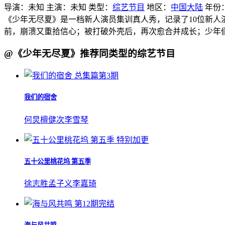
导演：
未知
主演：
未知
类型：
综艺节目
地区：
中国大陆
年份
《少年无尽夏》是一档新人演员集训真人秀，记录了10位新人
前，崩溃又重拾信心；被打破外壳后，再次愈合并成长；少年
@《少年无尽夏》推荐同类型的综艺节目
总集篇第3期
我们的宿舍
何炅
檀健次
李雪琴
特别加更
五十公里桃花坞 第五季
徐志胜
孟子义
李嘉琦
第12期完结