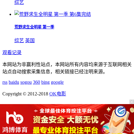
综艺
第6集完结
荒野求生全明星 第一季
综艺
英国
观看记录
本网站为非赢利性站点，本网站所有内容均来源于互联网相关
站点自动搜索采集信息，相关链接已经注明来源。
rss
baidu
sogou
360
bing
google
Copyright © 2012-2018
OK电影