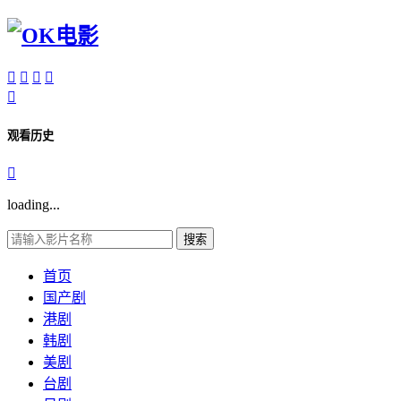





观看历史

loading...
搜索
首页
国产剧
港剧
韩剧
美剧
台剧