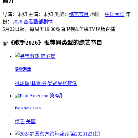
简介
导演：
未知
主演：
未知
类型：
综艺节目
地区：
中国大陆
年
份：
2026
查看整部剧情
5月22日起，每周五19:30湖南卫视&芒果TV现场直播
@《歌手2026》推荐同类型的综艺节目
第07集
寻宝游戏
林炫瑞(林贤书)
吴贤旻
张智洙
第8期
Paul American
综艺
美国
第20231231期