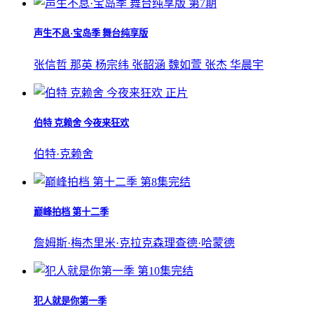
第7期
声生不息·宝岛季 舞台纯享版
张信哲 那英 杨宗纬 张韶涵 魏如萱 张杰 华晨宇
正片
伯特 克赖舍 今夜来狂欢
伯特·克赖舍
第8集完结
巅峰拍档 第十二季
詹姆斯·梅
杰里米·克拉克森
理查德·哈蒙德
第10集完结
犯人就是你第一季