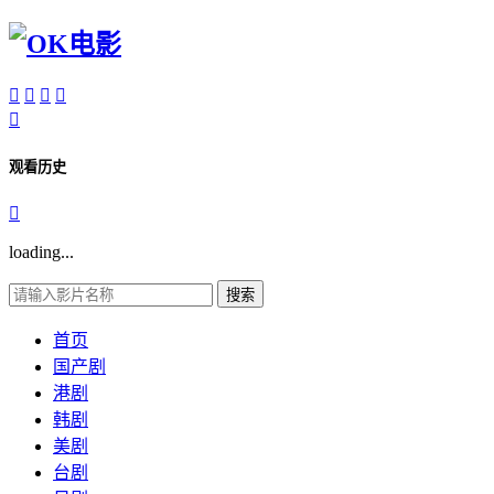





观看历史

loading...
搜索
首页
国产剧
港剧
韩剧
美剧
台剧