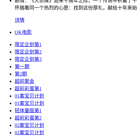
剧情：
《大侦探》迎来十周年之际，一个传说中积蓄了十
怀揣着同一个热烈的心愿：找到这份厚礼，献给十年来始
详情
OK电影
限定企划第1
限定企划第2
限定企划第3
第一期
第2期
超前聚会
超前彩蛋第1
01案宝贝计划
01案宝贝计划
轻体量版第1
超前彩蛋第2
02案宝贝计划
02案宝贝计划