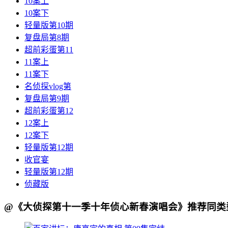
10案上
10案下
轻量版第10期
复盘局第8期
超前彩蛋第11
11案上
11案下
名侦探vlog第
复盘局第9期
超前彩蛋第12
12案上
12案下
轻量版第12期
收官宴
轻量版第12期
侦藏版
@《大侦探第十一季十年侦心新春演唱会》推荐同类