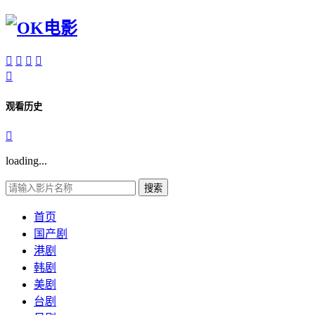





观看历史

loading...
搜索
首页
国产剧
港剧
韩剧
美剧
台剧