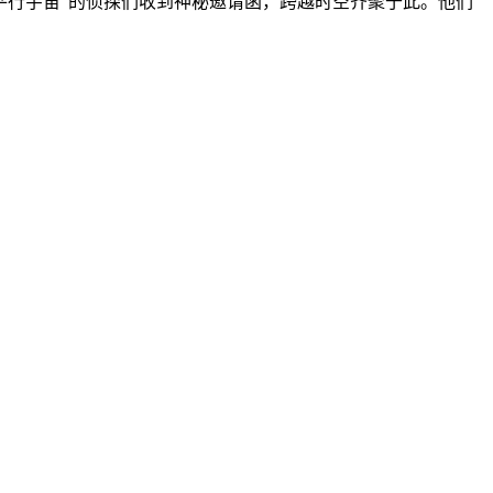
平行宇宙”的侦探们收到神秘邀请函，跨越时空齐聚于此。他们