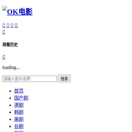





观看历史

loading...
搜索
首页
国产剧
港剧
韩剧
美剧
台剧