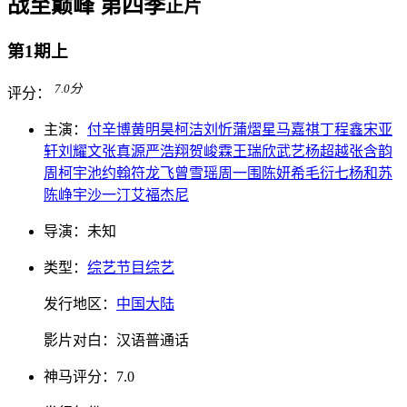
战至巅峰 第四季
正片
第1期上
7.0
分
评分：
主演：
付辛博
黄明昊
柯洁
刘忻
蒲熠星
马嘉祺
丁程鑫
宋亚
轩
刘耀文
张真源
严浩翔
贺峻霖
王瑞欣
武艺
杨超越
张含韵
周柯宇
池约翰
符龙飞
曾雪瑶
周一围
陈妍希
毛衍七
杨和苏
陈峥宇
沙一汀
艾福杰尼
导演：
未知
类型：
综艺节目
综艺
发行地区：
中国大陆
影片对白：
汉语普通话
神马
评分：
7.0