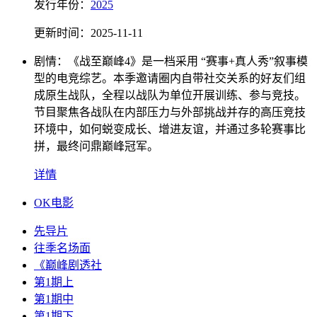
发行
年份：
2025
更新时间：
2025-11-11
剧情：
《战至巅峰4》是一档采用 “赛事+真人秀”叙事模
型的电竞综艺。本季邀请圈内自带社交关系的好友们组
成原生战队，全程以战队为单位开展训练、参与竞技。
节目聚焦各战队在内部压力与外部挑战并存的高压竞技
环境中，如何蜕变成长、增进友谊，并通过多轮赛事比
拼，最终问鼎巅峰冠军。
详情
OK电影
先导片
往季名场面
《巅峰剧透社
第1期上
第1期中
第1期下