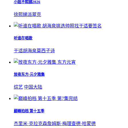
小姐不熙娣2026
徐熙娣
派翠克
胡海泉挑选帅照找于适要签名
听谁在唱歌
于适
胡海泉
莫西子诗
东方元宵
放夜东方·元夕雅集
综艺
中国大陆
第7集完结
巅峰拍档 第十五季
杰里米·克拉克森
詹姆斯·梅
理查德·哈蒙德