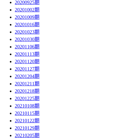
20200925期
20201002期
20201009期
20201016期
20201023期
20201030期
20201106期
20201113期
20201120期
20201127期
20201204期
20201211期
20201218期
20201225期
20210108期
20210115期
20210122期
20210129期
20210205期