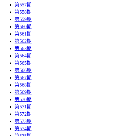
第557期
第558期
第559期
第560期
第561期
第562期
第563期
第564期
第565期
第566期
第567期
第568期
第569期
第570期
第571期
第572期
第573期
第574期
第575期