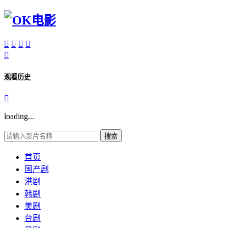





观看历史

loading...
搜索
首页
国产剧
港剧
韩剧
美剧
台剧