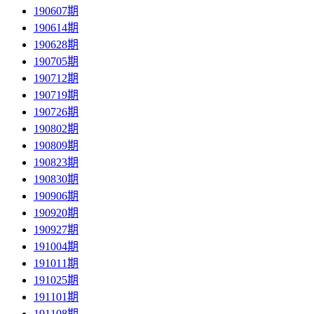
190607期
190614期
190628期
190705期
190712期
190719期
190726期
190802期
190809期
190823期
190830期
190906期
190920期
190927期
191004期
191011期
191025期
191101期
191108期