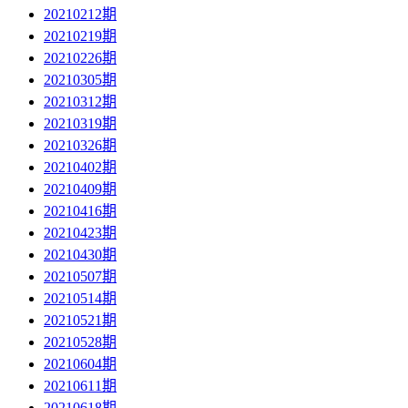
20210212期
20210219期
20210226期
20210305期
20210312期
20210319期
20210326期
20210402期
20210409期
20210416期
20210423期
20210430期
20210507期
20210514期
20210521期
20210528期
20210604期
20210611期
20210618期