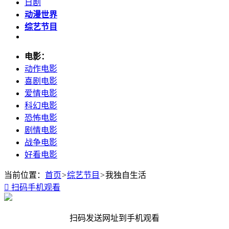
日剧
动漫世界
综艺节目
电影：
动作电影
喜剧电影
爱情电影
科幻电影
恐怖电影
剧情电影
战争电影
好看电影
当前位置：
首页
>
综艺节目
>
我独自生活

扫码手机观看
扫码发送网址到手机观看