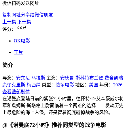
微信扫码发送网址
复制网址分享给微信朋友
上一集
下一集
9.0
分
评分：
OK电影
正片
简介
导演：
安东尼·马拉斯
主演：
安德鲁·斯科特
布兰登·费舍
凯瑞·
康顿
克里斯·梅西纳
类型：
战争电影
地区：
美国
年份：
2026
查看整部剧情
在诺曼底登陆日前的紧张72小时里，德怀特·D·艾森豪威尔将
军和詹姆斯·斯塔格上尉面临着一个两难的选择——发动历史
上最危险的海上入侵，还是冒着彻底输掉战争的风险。
@《诺曼底72小时》推荐同类型的战争电影