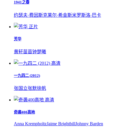
1941之春
约瑟夫·费因斯
克莱尔·希金斯
米罗斯洛·巴卡
正片
芳华
黄轩
苗苗
钟楚曦
高清
一九四二 (2012)
张国立
张默
徐帆
高清
奇袭400高地
Anna Krempholtz
Jaime Brightbill
Johnny Barden