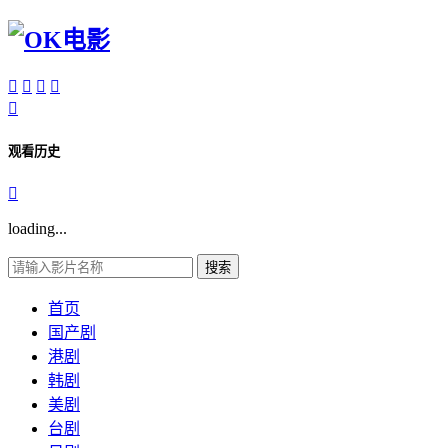





观看历史

loading...
搜索
首页
国产剧
港剧
韩剧
美剧
台剧