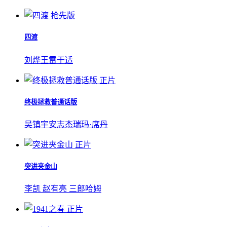
抢先版
四渡
刘烨
王雷
于适
正片
终极拯救普通话版
吴镇宇
安志杰
瑞玛·席丹
正片
突进夹金山
李凯 赵有亮 三郎哈姆
正片