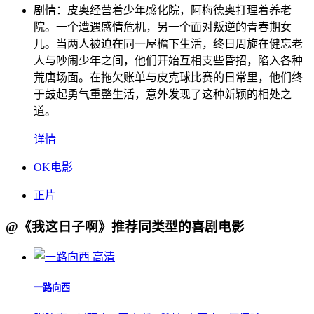
剧情：
皮奥经营着少年感化院，阿梅德奥打理着养老
院。一个遭遇感情危机，另一个面对叛逆的青春期女
儿。当两人被迫在同一屋檐下生活，终日周旋在健忘老
人与吵闹少年之间，他们开始互相支些昏招，陷入各种
荒唐场面。在拖欠账单与皮克球比赛的日常里，他们终
于鼓起勇气重整生活，意外发现了这种新颖的相处之
道。
详情
OK电影
正片
@《我这日子啊》推荐同类型的喜剧电影
高清
一路向西