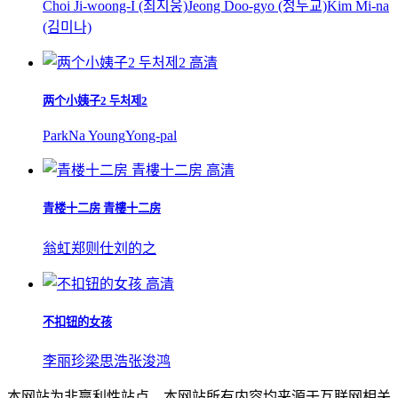
Choi Ji-woong-I (최지웅)
Jeong Doo-gyo (정두교)
Kim Mi-na
(김미나)
高清
两个小姨子2 두처제2
Park
Na Young
Yong-pal
高清
青楼十二房 青樓十二房
翁虹
郑则仕
刘的之
高清
不扣钮的女孩
李丽珍
梁思浩
张浚鸿
本网站为非赢利性站点，本网站所有内容均来源于互联网相关