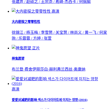
张建声 / 赵硕之 / 王宗尧 / 希崎·杰西卡 / 何佩瑜
高清
大内密探之零零性性
徐锦江 / 杨玉梅 / 李雪慜 / 关宝慧 / 林尚义 / 黄一飞 / 何家
驹 / 乐蓉蓉 / 方婷 / 张萱
正片
神鬼愿望
布兰登·费舍
伊丽莎白·赫利
弗兰西丝·奥康纳
高清
爱爱对减肥的影响 섹스가 다이어트에 미치는 영향 (2016)