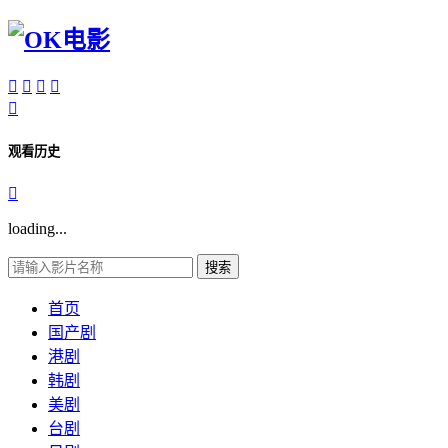





观看历史

loading...
搜索
首页
国产剧
港剧
韩剧
美剧
台剧