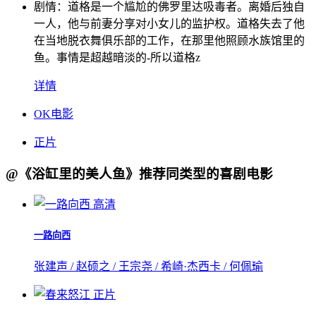
剧情：
道格是一个尴尬的佛罗里达吸毒者。离婚后独自
一人，他与前妻分享对小女儿的监护权。道格失去了他
在当地脱衣舞俱乐部的工作，在那里他照顾水族馆里的
鱼。事情是超越暗淡的-所以道格z
详情
OK电影
正片
@《浴缸里的美人鱼》推荐同类型的喜剧电影
高清
一路向西
张建声 / 赵硕之 / 王宗尧 / 希崎·杰西卡 / 何佩瑜
正片