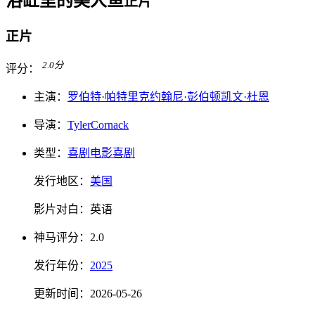
浴缸里的美人鱼
正片
正片
2.0
分
评分：
主演：
罗伯特·帕特里克
约翰尼·彭伯顿
凯文·杜恩
导演：
Tyler
Cornack
类型：
喜剧电影
喜剧
发行地区：
美国
影片对白：
英语
神马
评分：
2.0
发行
年份：
2025
更新时间：
2026-05-26