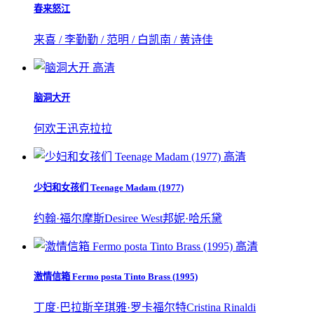
春来怒江
来喜 / 李勤勤 / 范明 / 白凯南 / 黄诗佳
高清
脑洞大开
何欢
王迅
克拉拉
高清
少妇和女孩们 Teenage Madam (1977)
约翰·福尔摩斯
Desiree West
邦妮·哈乐黛
高清
激情信箱 Fermo posta Tinto Brass (1995)
丁度·巴拉斯
辛琪雅·罗卡福尔特
Cristina Rinaldi