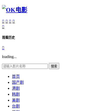





观看历史

loading...
搜索
首页
国产剧
港剧
韩剧
美剧
台剧