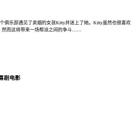
俱乐部遇见了卖烟的女孩Kitty并迷上了她。Kitty虽然也很喜欢Sch
合他，然而这将带来一场帮派之间的争斗……
型的喜剧电影