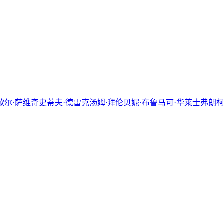
歇尔·萨维奇
史蒂夫·德雷克
汤姆·拜伦
贝妮·布鲁
马可·华莱士
弗朗柯