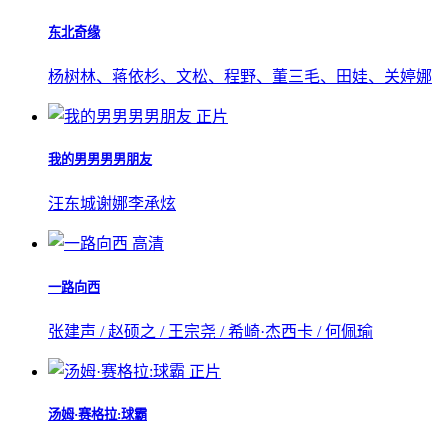
东北奇缘
杨树林、蒋依杉、文松、程野、董三毛、田娃、关婷娜
正片
我的男男男男朋友
汪东城
谢娜
李承炫
高清
一路向西
张建声 / 赵硕之 / 王宗尧 / 希崎·杰西卡 / 何佩瑜
正片
汤姆·赛格拉:球霸