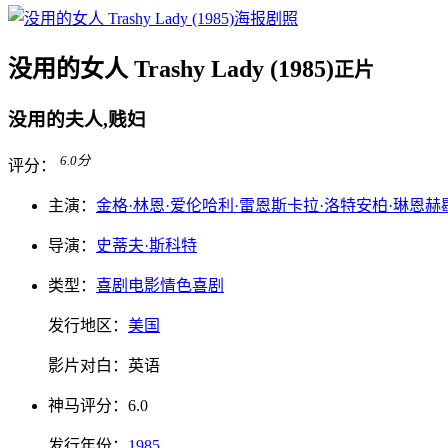
没用的女人 Trashy Lady (1985)
正片
没用的夫人,贱妇
6.0
分
评分：
主演：
金格·林恩·爱伦
哈利·雷恩斯
卡拉·洛特
安柏·琳恩
赫
导演：
史蒂夫·斯科特
类型：
喜剧电影
情色
喜剧
发行地区：
美国
影片对白：
英语
神马
评分：
6.0
发行
年份：
1985