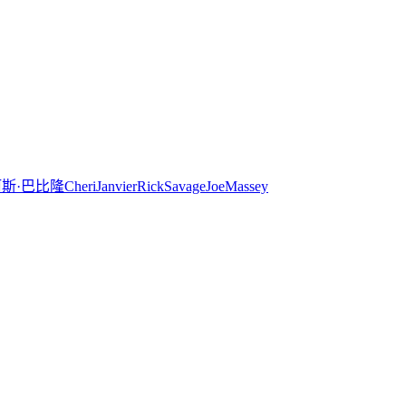
斯·巴比隆
Cheri
Janvier
Rick
Savage
Joe
Massey