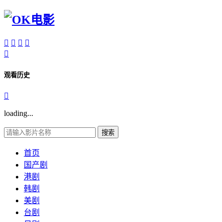





观看历史

loading...
搜索
首页
国产剧
港剧
韩剧
美剧
台剧