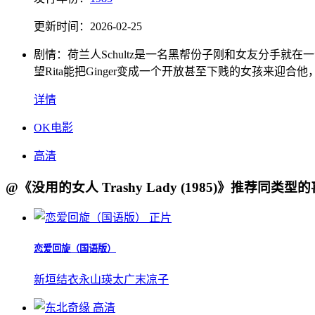
更新时间：
2026-02-25
剧情：
荷兰人Schultz是一名黑帮份子刚和女友分手就在一个
望Rita能把Ginger变成一个开放甚至下贱的女孩来迎
详情
OK电影
高清
@《没用的女人 Trashy Lady (1985)》推荐同类
正片
恋爱回旋（国语版）
新垣结衣
永山瑛太
广末凉子
高清